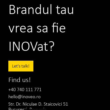
Brandul tau
vrea sa fie
INOVat?
Let's talk!
ASE
Conf. Univ. Florina Mohanu
Find us!
Director de Marketing si Comunicare
+40 740 111 771
Sunt multe agentii de branding,
hello@inoveo.ro
rebranding si marketing pe piata in 2021
Str. Dr. Niculae D. Staicovici 51
Bucuresti, Romania