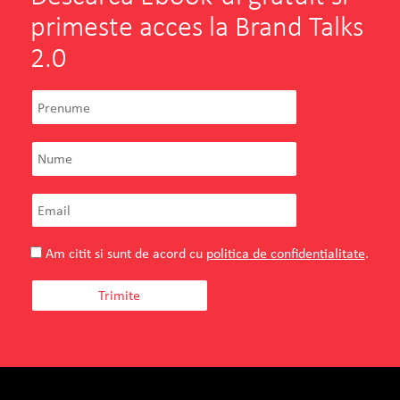
primeste acces la Brand Talks
2.0
Teilor
Florin Enache
Owner
TEILOR – o poveste reala, inceputa acum
doua decenii, pe Strada Teilor, in Pitesti.
Am citit si sunt de acord cu
politica de confidentialitate
.
VEZI PROIECTUL
CITESTE TOT