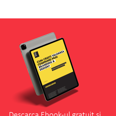
Nimet
Samy Numan
Managing Director And Founder
Experienta cu INOVEO si in special cu
Dochita ne-a marcat intr-un mod foarte
pozitiv.
VEZI PROIECTUL
CITESTE TOT
Descarca Ebook-ul gratuit si