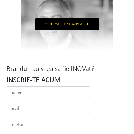
VEZI TOATE TESTIMONIALELE
Brandul tau vrea sa fie INOVat?
INSCRIE-TE ACUM
Alexandrion Group
Nawaf Salameh
Chairman & Founding Owner
Prima intalnire cu echipa INOVEO a fost
în 2016. Imi aduc aminte ca m-au
impresionat cu entuziasmul