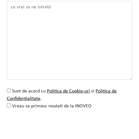
VEZI PROIECTUL
CITESTE TOT
Sunt de acord cu
Politica de Cookie-uri
si
Politica de
Confidentialitate
.
Vreau sa primesc noutati de la INOVEO
Alternative: