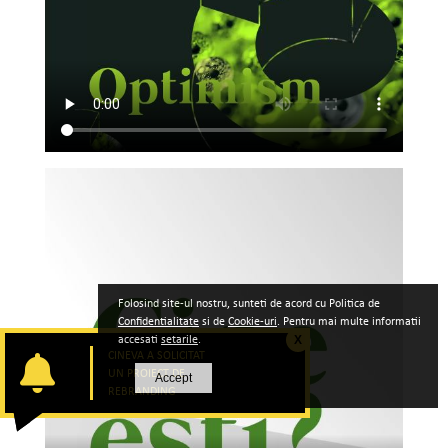
Folosind site-ul nostru, sunteti de acord cu Politica de
Confidentialitate
si de
Cookie-uri
. Pentru mai multe informatii
accesati
setarile
.
X
CINEVA A SOLICITAT
UN PROIECT DE
Accept
REBRANDING