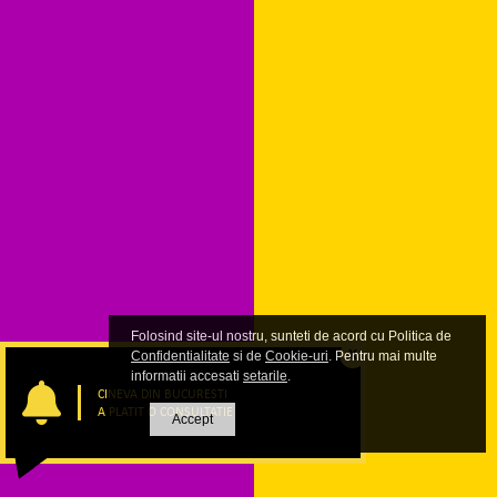
Folosind site-ul nostru, sunteti de acord cu Politica de
X
Confidentialitate
si de
Cookie-uri
. Pentru mai multe
informatii accesati
setarile
.
CINEVA DIN BUCURESTI
A PLATIT O CONSULTATIE
Accept