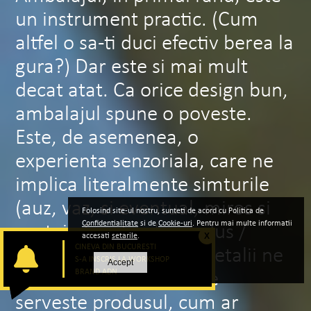
un instrument practic. (Cum
altfel o sa-ti duci efectiv berea la
gura?) Dar este si mai mult
decat atat. Ca orice design bun,
ambalajul spune o poveste.
Este, de asemenea, o
experienta senzoriala, care ne
implica literalmente simturile
(auz, vaz, si eventual, miros si
Folosind site-ul nostru, sunteti de acord cu Politica de
Confidentialitate
si de
Cookie-uri
. Pentru mai multe informatii
gust, in functie de produs /
accesati
setarile
.
X
CINEVA DIN BUCURESTI
pachet). Toate aceste detalii ne
S-A INSCRIS LA WORKSHOP
Accept
ajuta sa intelegem la ce
BRAND ADN
serveste produsul, cum ar