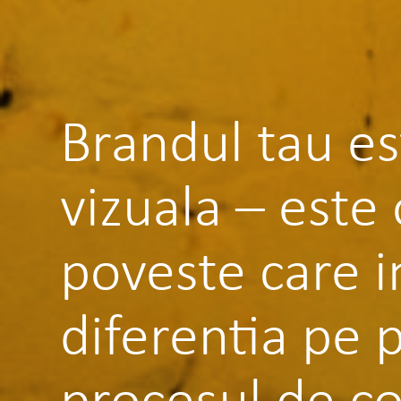
Brandul tau es
vizuala – este 
poveste care in
diferentia pe 
procesul de co