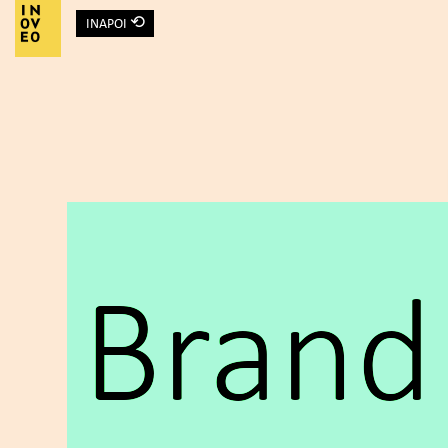
⟲
INAPOI
Main Navigation
Brand