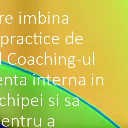
are imbina
 practice de
d Coaching-ul
nta interna in
chipei si sa
pentru a