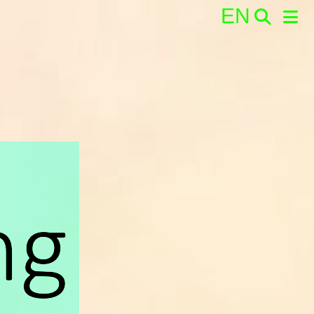
EN
Search:
ng