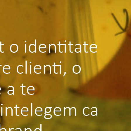
 o identitate
e clienti, o
 a te
 intelegem ca
 brand