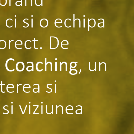
 ci si o echipa
corect. De
 Coaching
, un
terea si
 si viziunea