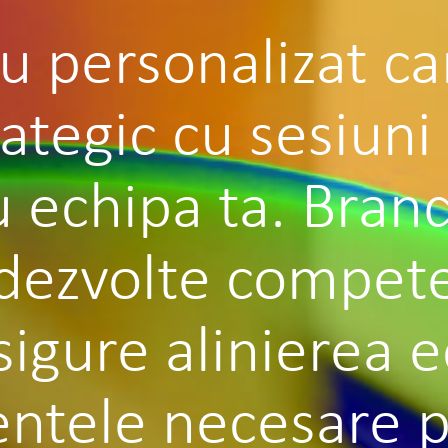
iu personalizat c
ategic cu sesiuni
 echipa ta. Bran
dezvolte compete
igure alinierea e
entele necesare 