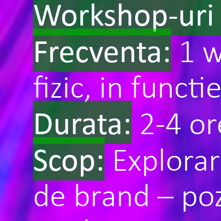
Workshop-uri 
Frecventa:
1 w
fizic, in functi
Durata:
2-4 or
Scop:
Explorar
de brand – poz