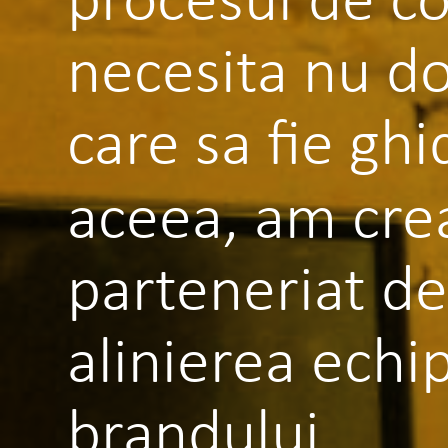
necesita nu doa
care sa fie ghi
aceea, am crea
parteneriat de
alinierea echip
brandului.