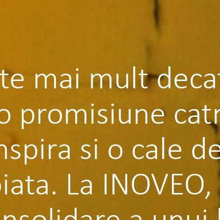
te mai mult decat
o promisiune catr
spira si o cale de
piata. La INOVEO,
nsolidare a unui