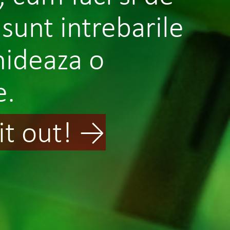
 sunt intrebarile
hideaza o
e.
it out! →