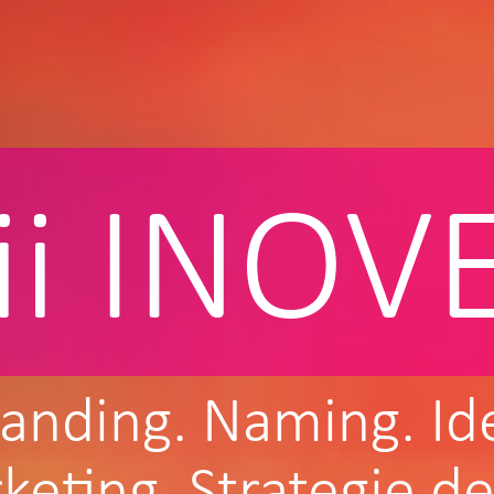
cii INOV
anding.
Naming.
Id
keting.
Strategie d