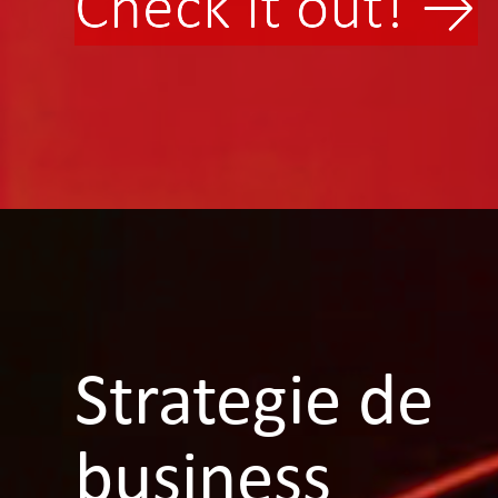
Check it out! →
Strategie de
business