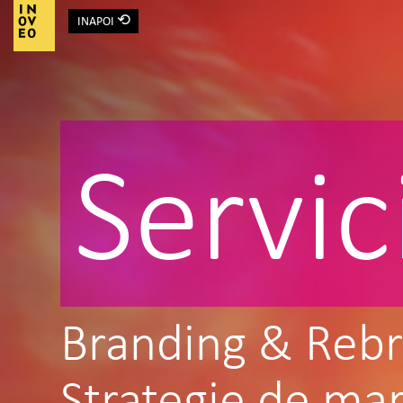
⟲
INAPOI
Main Navigation
Servi
Branding & Rebr
Strategie de mar