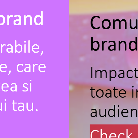
brand
Comun
bran
abile,
e, care
Impact
tea si
toate i
i tau.
audien
Check 