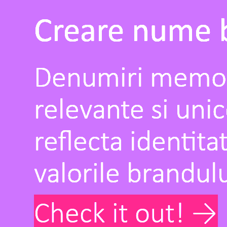
Creare nume 
Denumiri memor
relevante si unic
reflecta identita
valorile brandulu
Check it out! →