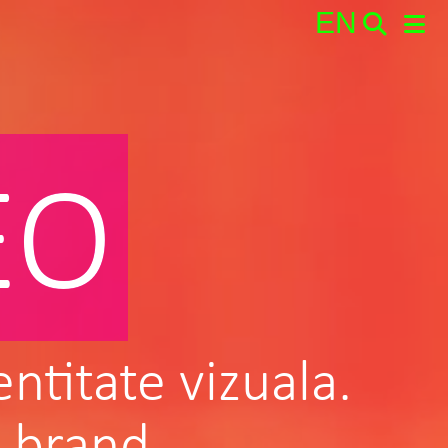
EN
Search:
EO
entitate vizuala.
e brand.