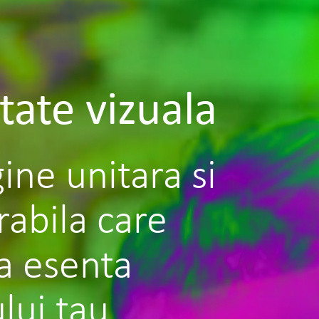
tate vizuala
ine unitara si
bila care
ta esenta
lui tau.