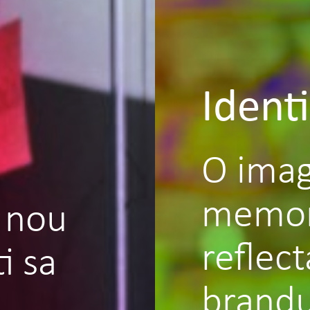
Identi
O imag
memora
n nou
reflec
i sa
brandu