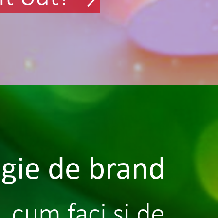
egie de brand
, cum faci si de