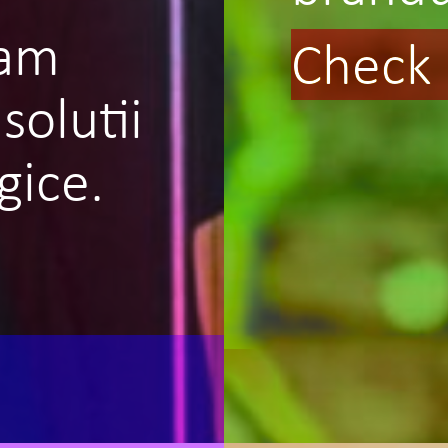
dam
Check 
solutii
gice.