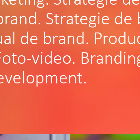
brand.
Strategie de 
al de brand.
Produc
Foto-video.
Brandin
evelopment.