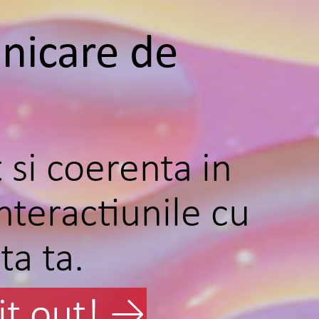
icare de
d
 si coerenta in
nteractiunile cu
ta ta.
it out! →