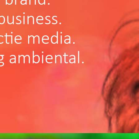
business.
tie media.
g ambiental.