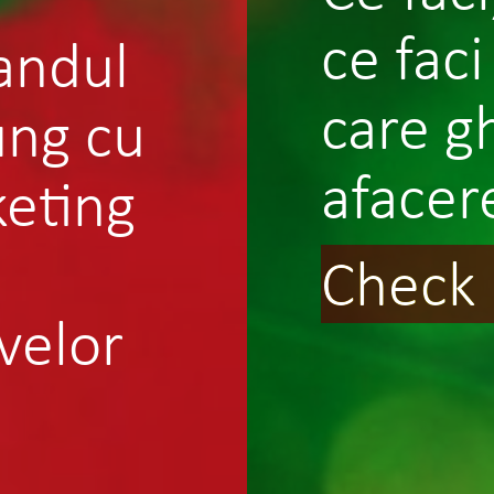
ce faci
andul
care g
ung cu
afacer
keting
Check 
velor