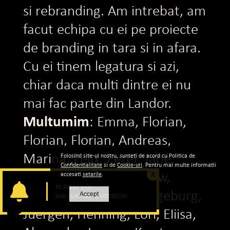
si rebranding. Am intrebat, am
facut echipa cu ei pe proiecte
de branding in tara si in afara.
Cu ei tinem legatura si azi,
chiar daca multi dintre ei nu
mai fac parte din Landor.
Multumim
: Emma, Florian,
Florian, Florian, Andreas,
Marina, Felix, Peter, Jane,
Folosind site-ul nostru, sunteti de acord cu Politica de
Confidentialitate
si de
Cookie-uri
. Pentru mai multe informatii
Charlie, Natalie, Andrew,
accesati
setarile
.
X
PE ACEST SITE
Nicholas, Tony, Ritu, Ingeburg,
Accept
MAI SUNT ALTI 3 VIZITATORI
Juergen, Henning, Lori, Eliisa,