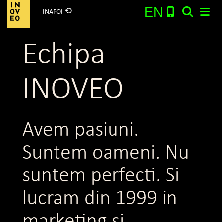
⟲
EN
INAPOI
Main Navigation
Echipa
Search:
INOVEO
Avem pasiuni.
Suntem oameni. Nu
suntem perfecti. Si
lucram din 1999 in
marketing si