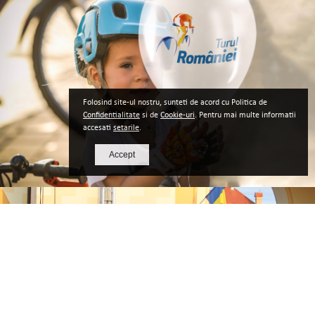
Folosind site-ul nostru, sunteti de acord cu Politica de
Confidentialitate
si de
Cookie-uri
. Pentru mai multe informatii
accesati
setarile
.
Accept