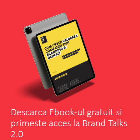
Experienta cu INOVEO si in special cu
Dochita ne-a marcat intr-un mod foarte
pozitiv.
VEZI PROIECTUL
CITESTE TOT
Descarca Ebook-ul gratuit si
primeste acces la Brand Talks
2.0