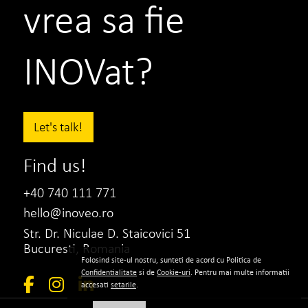
vrea sa fie
INOVat?
Let's talk!
BNR
Mirela Roman
Find us!
Director de Comunicare si Relatii Publice
+40 740 111 771
Colaborarea cu INOVEO pentru proiectul
hello@inoveo.ro
de rafinare a identitatii vizuale
Str. Dr. Niculae D. Staicovici 51
Bucuresti, Romania
Folosind site-ul nostru, sunteti de acord cu Politica de
VEZI PROIECTUL
CITESTE TOT
Confidentialitate
si de
Cookie-uri
. Pentru mai multe informatii
accesati
setarile
.