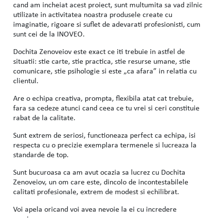
cand am incheiat acest proiect, sunt multumita sa vad zilnic
utilizate in activitatea noastra produsele create cu
imaginatie, rigoare si suflet de adevarati profesionisti, cum
sunt cei de la INOVEO.
Dochita Zenoveiov este exact ce iti trebuie in astfel de
situatii: stie carte, stie practica, stie resurse umane, stie
comunicare, stie psihologie si este „ca afara” in relatia cu
clientul.
Are o echipa creativa, prompta, flexibila atat cat trebuie,
fara sa cedeze atunci cand ceea ce tu vrei si ceri constituie
rabat de la calitate.
Sunt extrem de seriosi, functioneaza perfect ca echipa, isi
respecta cu o precizie exemplara termenele si lucreaza la
standarde de top.
Sunt bucuroasa ca am avut ocazia sa lucrez cu Dochita
Zenoveiov, un om care este, dincolo de incontestabilele
calitati profesionale, extrem de modest si echilibrat.
Voi apela oricand voi avea nevoie la ei cu incredere