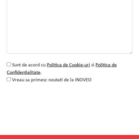
Sunt de acord cu
Politica de Cookie-uri
si
Politica de
Confidentialitate
.
Vreau sa primesc noutati de la INOVEO
Alternative:
Nimet
Samy Numan
Managing Director And Founder