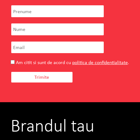
Teilor
Florin Enache
Owner
TEILOR – o poveste reala, inceputa acum
doua decenii, pe Strada Teilor, in Pitesti.
Am citit si sunt de acord cu
politica de confidentialitate
.
VEZI PROIECTUL
CITESTE TOT
Brandul tau