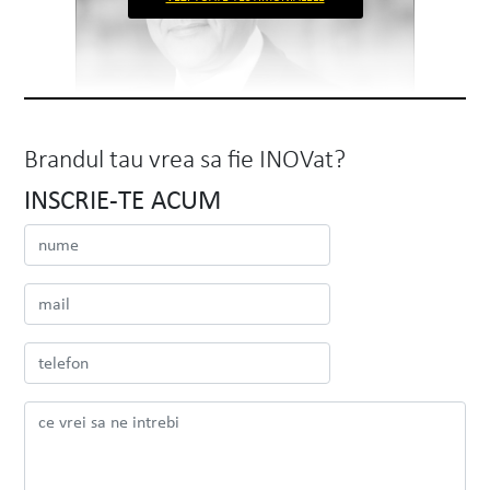
Brandul tau vrea sa fie INOVat?
INSCRIE-TE ACUM
Alexandrion Group
Nawaf Salameh
Chairman & Founding Owner
Prima intalnire cu echipa INOVEO a fost
în 2016. Imi aduc aminte ca m-au
impresionat cu entuziasmul
VEZI PROIECTUL
CITESTE TOT