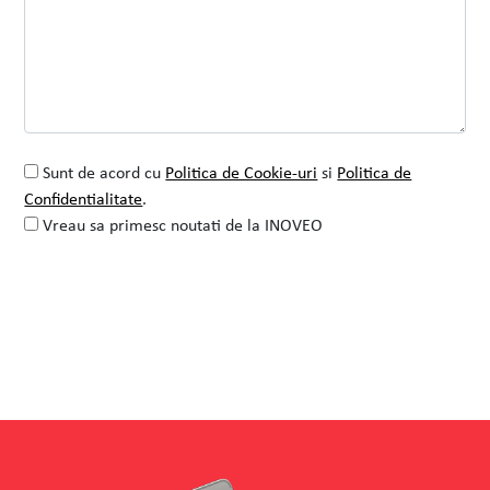
Sunt de acord cu
Politica de Cookie-uri
si
Politica de
Confidentialitate
.
Vreau sa primesc noutati de la INOVEO
Alternative:
Nimet
Samy Numan
Managing Director And Founder
Experienta cu INOVEO si in special cu
Dochita ne-a marcat intr-un mod foarte