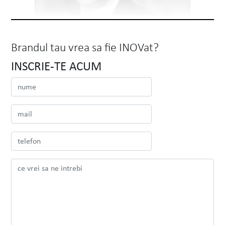
Brandul tau vrea sa fie INOVat?
INSCRIE-TE ACUM
Alexandrion Group
Nawaf Salameh
Chairman & Founding Owner
Prima intalnire cu echipa INOVEO a fost
în 2016. Imi aduc aminte ca m-au
impresionat cu entuziasmul
VEZI PROIECTUL
CITESTE TOT