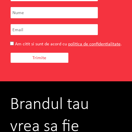
Teilor
Florin Enache
Owner
TEILOR – o poveste reala, inceputa acum
doua decenii, pe Strada Teilor, in Pitesti.
Am citit si sunt de acord cu
politica de confidentialitate
.
VEZI PROIECTUL
CITESTE TOT
Brandul tau
vrea sa fie