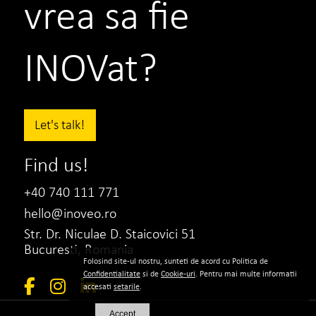
vrea sa fie
TEILOR – o poveste reala, inceputa acum
doua decenii, pe Strada Teilor, in Pitesti.
INOVat?
VEZI PROIECTUL
CITESTE TOT
Let's talk!
Find us!
+40 740 111 771
hello@inoveo.ro
Str. Dr. Niculae D. Staicovici 51
Bucuresti, Romania
Folosind site-ul nostru, sunteti de acord cu Politica de
Confidentialitate
si de
Cookie-uri
. Pentru mai multe informatii
accesati
setarile
.
Accept