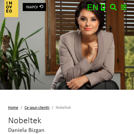
⟲
EN
INAPOI
Main Navigation
Search:
Home
Ce spun clientii
Nobeltek
Nobeltek
Daniela Bizgan