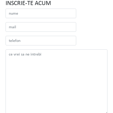
INSCRIE-TE ACUM
Alexandrion Group
Nawaf Salameh
Chairman & Founding Owner
Prima intalnire cu echipa INOVEO a fost
în 2016. Imi aduc aminte ca m-au
impresionat cu entuziasmul
VEZI PROIECTUL
CITESTE TOT