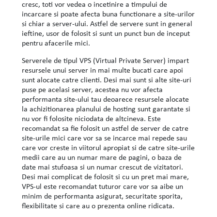
cresc, toti vor vedea o incetinire a timpului de
incarcare si poate afecta buna functionare a site-urilor
si chiar a server-ului. Astfel de servere sunt in general
ieftine, usor de folosit si sunt un punct bun de inceput
pentru afacerile mici.
Serverele de tipul VPS (Virtual Private Server) impart
resursele unui server in mai multe bucati care apoi
sunt alocate catre clienti. Desi mai sunt si alte site-uri
puse pe acelasi server, acestea nu vor afecta
performanta site-ului tau deoarece resursele alocate
la achizitionarea planului de hosting sunt garantate si
nu vor fi folosite niciodata de altcineva. Este
recomandat sa fie folosit un astfel de server de catre
site-urile mici care vor sa se incarce mai repede sau
care vor creste in viitorul apropiat si de catre site-urile
medii care au un numar mare de pagini, o baza de
date mai stufoasa si un numar crescut de vizitatori.
Desi mai complicat de folosit si cu un pret mai mare,
VPS-ul este recomandat tuturor care vor sa aibe un
minim de performanta asigurat, securitate sporita,
flexibilitate si care au o prezenta online ridicata.