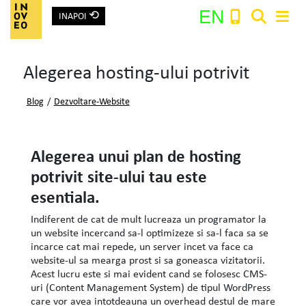
⟲
EN
INAPOI
Main Navigation
Alegerea hosting-ului potrivit
Search:
Blog
/
Dezvoltare-Website
Alegerea unui plan de hosting
potrivit site-ului tau este
esentiala.
Indiferent de cat de mult lucreaza un programator la
un website incercand sa-l optimizeze si sa-l faca sa se
incarce cat mai repede, un server incet va face ca
website-ul sa mearga prost si sa goneasca vizitatorii.
Acest lucru este si mai evident cand se folosesc CMS-
uri (Content Management System) de tipul WordPress
care vor avea intotdeauna un overhead destul de mare