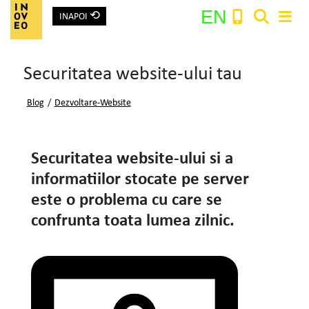
⟲
EN
INAPOI
Main Navigation
Securitatea website-ului tau
Search:
Blog
/
Dezvoltare-Website
Securitatea website-ului si a
informatiilor stocate pe server
este o problema cu care se
confrunta toata lumea zilnic.