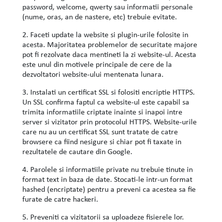
password, welcome, qwerty sau informatii personale
(nume, oras, an de nastere, etc) trebuie evitate.
2. Faceti update la website si plugin-urile folosite in
acesta. Majoritatea problemelor de securitate majore
pot fi rezolvate daca mentineti la zi website-ul. Acesta
este unul din motivele principale de cere de la
dezvoltatori website-ului mentenata lunara.
3. Instalati un certificat SSL si folositi encriptie HTTPS.
Un SSL confirma faptul ca website-ul este capabil sa
trimita informatiile criptate inainte si inapoi intre
server si vizitator prin protocolul HTTPS. Website-urile
care nu au un certificat SSL sunt tratate de catre
browsere ca fiind nesigure si chiar pot fi taxate in
rezultatele de cautare din Google.
4. Parolele si informatiile private nu trebuie tinute in
format text in baza de date. Stocati-le intr-un format
hashed (encriptate) pentru a preveni ca acestea sa fie
furate de catre hackeri.
5. Preveniti ca vizitatorii sa uploadeze fisierele lor.