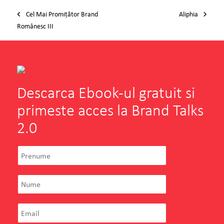
Post navigation
Cel Mai Promiţător Brand
Aliphia
Românesc III
Descarca Ebook-ul gratuit si
primeste acces la Brand Talks
2.0