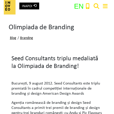
⟲
EN
INAPOI
Main Navigation
Olimpiada de Branding
Search:
Blog
/
Branding
Seed Consultants triplu medaliată
la Olimpiada de Branding!
Bucureşti, 9 august 2012. Seed Consultants este triplu
premiată în cadrul competiţiei internaţionale de
branding şi design American Design Awards
Agenţia românească de branding şi design Seed
Consultants a primit trei premii de branding şi design
pentru trei branduri româneşti: cu Andu şi Pic Flavours