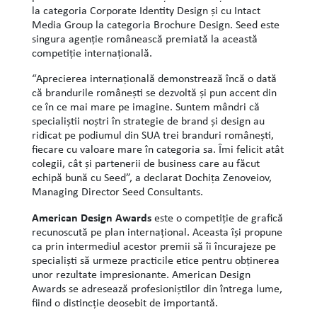
la categoria Corporate Identity Design şi cu Intact
Media Group la categoria Brochure Design. Seed este
singura agenţie românească premiată la această
competiţie internaţională.
“Aprecierea internaţională demonstrează încă o dată
că brandurile româneşti se dezvoltă şi pun accent din
ce în ce mai mare pe imagine. Suntem mândri că
specialiştii noştri în strategie de brand şi design au
ridicat pe podiumul din SUA trei branduri româneşti,
fiecare cu valoare mare în categoria sa. Îmi felicit atât
colegii, cât şi partenerii de business care au făcut
echipă bună cu Seed”, a declarat Dochiţa Zenoveiov,
Managing Director Seed Consultants.
American Design Awards
este o competiţie de grafică
recunoscută pe plan internaţional. Aceasta îşi propune
ca prin intermediul acestor premii să îi încurajeze pe
specialişti să urmeze practicile etice pentru obţinerea
unor rezultate impresionante. American Design
Awards se adresează profesioniştilor din întrega lume,
fiind o distincţie deosebit de importantă.