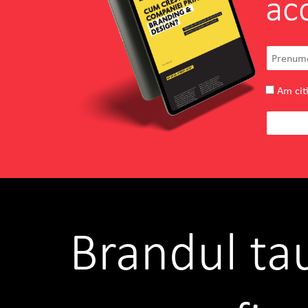
ac
Am citi
Brandul ta