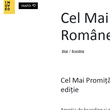
⟲
INAPOI
Main Navigation
Cel Mai
Române
Blog
/
Branding
Cel Mai Promiț
ediție
Agenţia de branding şi 