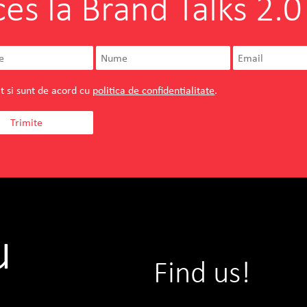
ces la Brand Talks 2.0
t si sunt de acord cu
politica de confidentialitate
.
u
Find us!