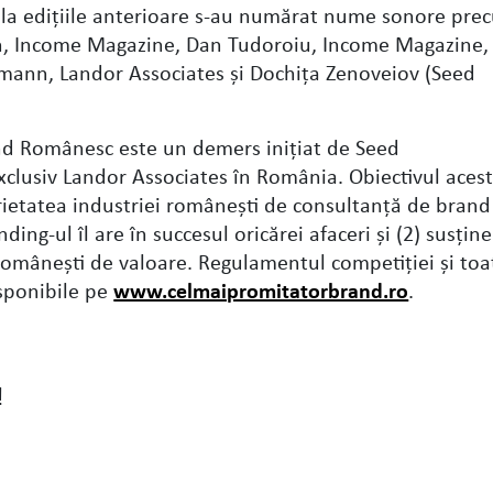
i la ediţiile anterioare s-au numărat nume sonore pre
an, Income Magazine, Dan Tudoroiu, Income Magazine, 
ann, Landor Associates şi Dochiţa Zenoveiov (Seed
nd Românesc este un demers iniţiat de Seed
xclusiv Landor Associates în România. Obiectivul aces
rietatea industriei româneşti de consultanţă de brand 
ding-ul îl are în succesul oricărei afaceri şi (2) susţin
româneşti de valoare. Regulamentul competiţiei şi toa
isponibile pe
www.celmaipromitatorbrand.ro
.
!