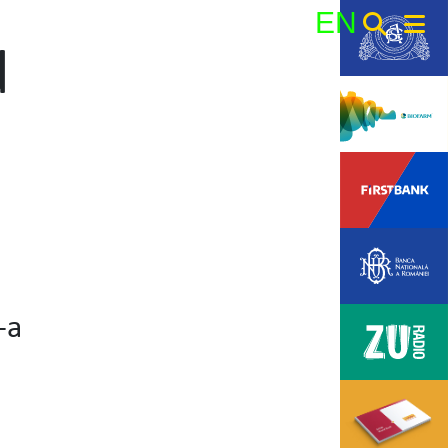
EN
d
Search:
-a