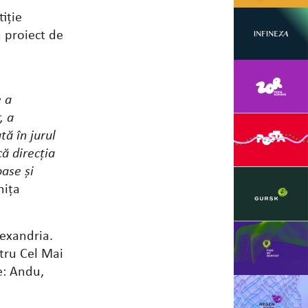
iţie
 proiect de
e a
, a
tă în jurul
ă direcţia
ase şi
hiţa
lexandria.
ntru Cel Mai
e: Andu,