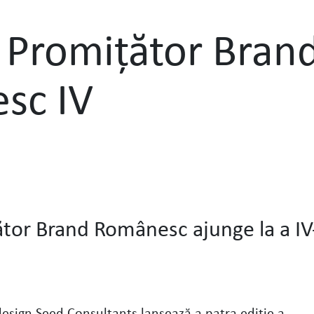
 Promițător Bran
sc IV
ător Brand Românesc ajunge la a IV
design Seed Consultants lansează a patra ediţie a