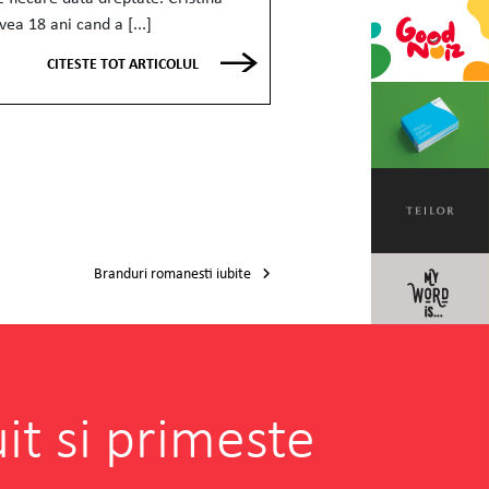
ea 18 ani cand a [...]
CITESTE TOT ARTICOLUL
Branduri romanesti iubite
it si primeste