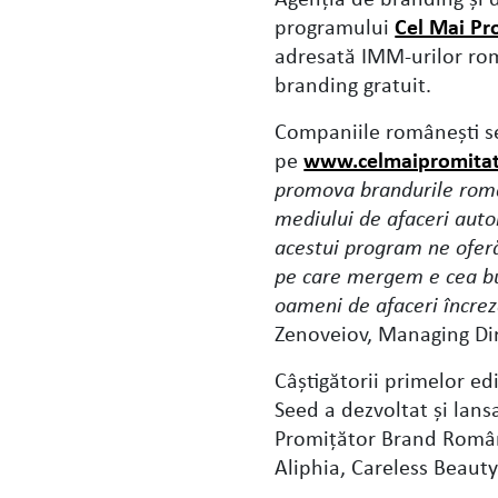
programului
Cel Mai Pr
adresată IMM-urilor rom
branding gratuit.
Companiile româneşti se
pe
www.celmaipromitat
promova brandurile româ
mediului de afaceri auto
acestui program ne oferă
pe care mergem e cea b
oameni de afaceri încrezăt
Zenoveiov, Managing Di
Câştigătorii primelor edi
Seed a dezvoltat şi lans
Promiţător Brand Române
Aliphia, Careless Beauty 