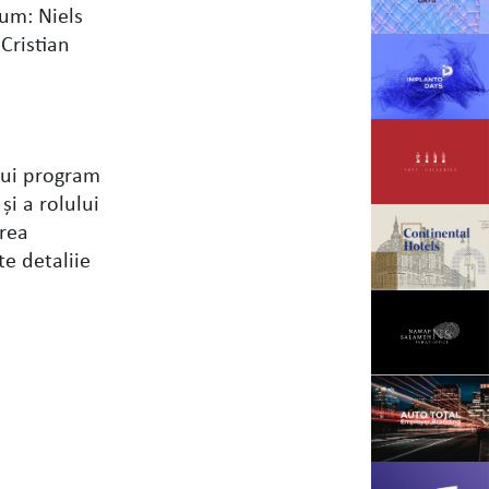
cum: Niels
Cristian
tui program
şi a rolului
erea
te detaliie