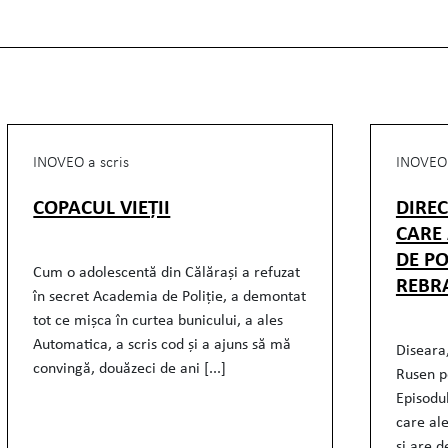
INOVEO a scris
INOVEO 
COPACUL VIEȚII
DIRE
CARE
DE PO
Cum o adolescentă din Călărași a refuzat
REBR
în secret Academia de Poliție, a demontat
tot ce mișca în curtea bunicului, a ales
Automatica, a scris cod și a ajuns să mă
Diseara,
convingă, douăzeci de ani [...]
Rusen p
Episodu
care al
si are d