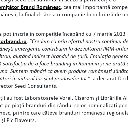
omiţător Brand Românesc
, cea mai importantă compet
ânești, la finalul căreia o companie beneficiază de un
 pot înscrie în competiţie începând cu 7 martie 2013
orbrand.ro
. “
Credem că prin efortul nostru continuu d
neşti emergente contribuim la dezvoltarea IMM-urilor
hton, ajutând indirect brandul de ţară. Emulaţia genera
 satisfacţia de a face branding în Romania şi ne arată c
ună. Suntem mândri că avem produse româneşti sănăto
ori în viitorul lor şi al produselor lor.”
a declarat Doc
rector Seed Consultants.
ţii au fost Laboratoarele Vorel, Ciserom şi Librăriile A
at pe piaţă branduri din rândul celor nominalizaţi pe
sc, printre care câteva branduri româneşti regional
şi Pic Flavours.