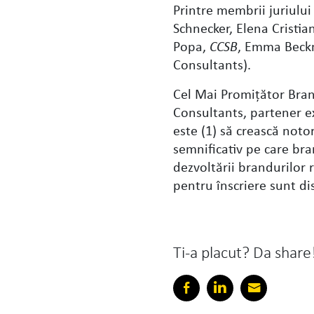
Printre membrii juriulu
Schnecker, Elena Cristi
Popa,
CCSB
, Emma Beckm
Consultants).
Cel Mai Promiţător Bra
Consultants, partener e
este (1) să crească noto
semnificativ pe care bran
dezvoltării brandurilor 
pentru înscriere sunt d
Ti-a placut? Da share