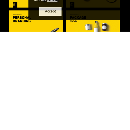
accesati
setarile
.
Accept