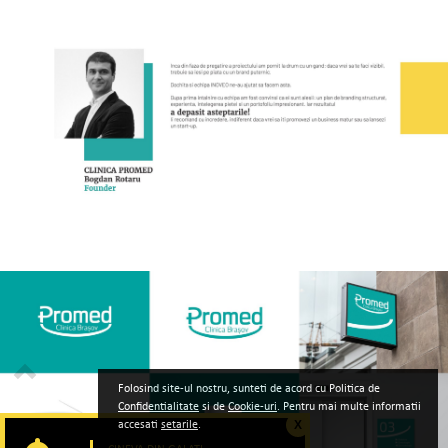
Folosind site-ul nostru, sunteti de acord cu Politica de
Confidentialitate
si de
Cookie-uri
. Pentru mai multe informatii
accesati
setarile
.
X