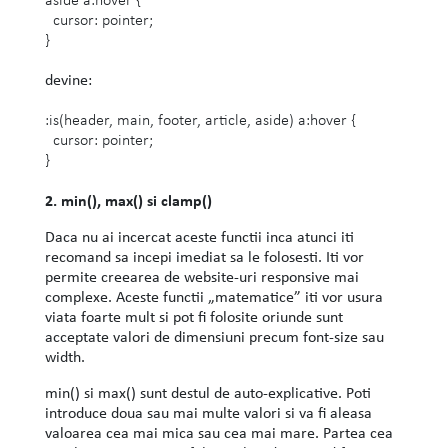
cursor: pointer;
}
devine:
:is(header, main, footer, article, aside) a:hover {
cursor: pointer;
}
2. min(), max() si clamp()
Daca nu ai incercat aceste functii inca atunci iti
recomand sa incepi imediat sa le folosesti. Iti vor
permite creearea de website-uri responsive mai
complexe. Aceste functii „matematice” iti vor usura
viata foarte mult si pot fi folosite oriunde sunt
acceptate valori de dimensiuni precum font-size sau
width.
min() si max() sunt destul de auto-explicative. Poti
introduce doua sau mai multe valori si va fi aleasa
valoarea cea mai mica sau cea mai mare. Partea cea