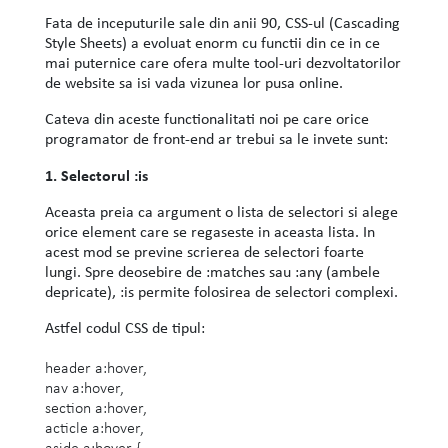
Fata de inceputurile sale din anii 90, CSS-ul (Cascading
Style Sheets) a evoluat enorm cu functii din ce in ce
mai puternice care ofera multe tool-uri dezvoltatorilor
de website sa isi vada vizunea lor pusa online.
Cateva din aceste functionalitati noi pe care orice
programator de front-end ar trebui sa le invete sunt:
1. Selectorul :is
Aceasta preia ca argument o lista de selectori si alege
orice element care se regaseste in aceasta lista. In
acest mod se previne scrierea de selectori foarte
lungi. Spre deosebire de :matches sau :any (ambele
depricate), :is permite folosirea de selectori complexi.
Astfel codul CSS de tipul:
header a:hover,
nav a:hover,
section a:hover,
acticle a:hover,
aside a:hover {