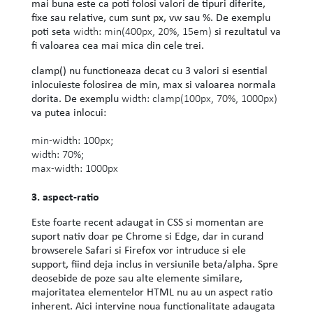
mai buna este ca poti folosi valori de tipuri diferite,
fixe sau relative, cum sunt px, vw sau %. De exemplu
poti seta
si rezultatul va
width: min(400px, 20%, 15em)
fi valoarea cea mai mica din cele trei.
clamp() nu functioneaza decat cu 3 valori si esential
inlocuieste folosirea de min, max si valoarea normala
dorita. De exemplu
width: clamp(100px, 70%, 1000px)
va putea inlocui:
min-width: 100px;
width: 70%;
max-width: 1000px
3. aspect-ratio
Este foarte recent adaugat in CSS si momentan are
suport nativ doar pe Chrome si Edge, dar in curand
browserele Safari si Firefox vor intruduce si ele
support, fiind deja inclus in versiunile beta/alpha. Spre
deosebide de poze sau alte elemente similare,
majoritatea elementelor HTML nu au un aspect ratio
inherent. Aici intervine noua functionalitate adaugata