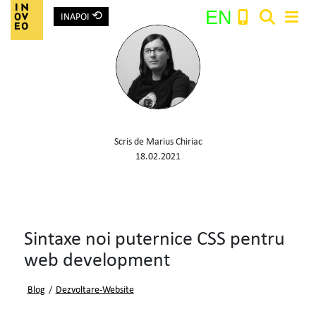
⟲
EN
INAPOI
Main Navigation
Search:
Scris de Marius Chiriac
18.02.2021
Sintaxe noi puternice CSS pentru
web development
Blog
/
Dezvoltare-Website