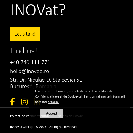
INOVat?
Let's talk!
Find us!
+40 740 111 771
hello@inoveo.ro
Str. Dr. Niculae D. Staicovici 51
Bucuresti, Romania
Folosind site-ul nostru, sunteti de acord cu Politica de
Confidentialitate
si de
Cookie-uri
. Pentru mai multe informatii
accesati
setarile
.
Accept
|
Politica de confidentialitate
Politica de Cookie
INOVEO Concept © 2025 - All Rights Reserved