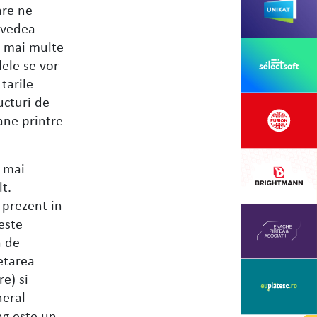
are ne
m vedea
ce mai multe
dele se vor
tarile
ucturi de
ane printre
l mai
lt.
 prezent in
este
a de
etarea
e) si
neral
ng este un