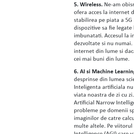
5. Wireless.
Ne-am obisnu
ofera acces la internet 
stabilirea pe piata a 5G
dispozitive sa fie legate
imbunatati. Accesul la i
dezvoltate si nu numai.
internet din lume si dac
cei mai buni din lume.
6. AI si Machine Learnin
desprinse din lumea scie
Inteligenta artificiala 
viata noastra de zi cu z
Artificial Narrow Intelli
probleme pe domenii spe
imaginilor de catre cal
multe altele. Pe viitoru
Intelligence (AGI) care