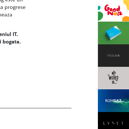
ca progrese
rmeaza
niul IT.
i bogata.