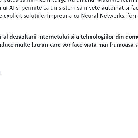
i AI si permite ca un sistem sa invete automat si fa
e explicit solutiile. Impreuna cu Neural Networks, fo
 al dezvoltarii internetului si a tehnologiilor din dome
aduce multe lucruri care vor face viata mai frumoasa s
!