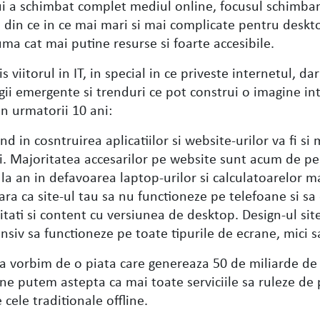
ui a schimbat complet mediul online, focusul schimba
uri din ce in ce mai mari si mai complicate pentru deskt
uma cat mai putine resurse si foarte accesibile.
s viitorul in IT, in special in ce priveste internetul, d
gii emergente si trenduri ce pot construi o imagine in
n urmatorii 10 ani:
d in cosntruirea aplicatiilor si website-urilor va fi si 
i. Majoritatea accesarilor pe website sunt acum de pe 
la an in defavoarea laptop-urilor si calculatoarelor m
ara ca site-ul tau sa nu functioneze pe telefoane si sa
itati si content cu versiunea de desktop. Design-ul site
onsiv sa functioneze pe toate tipurile de ecrane, mici 
a vorbim de o piata care genereaza 50 de miliarde de 
r ne putem astepta ca mai toate serviciile sa ruleze de
cele traditionale offline.