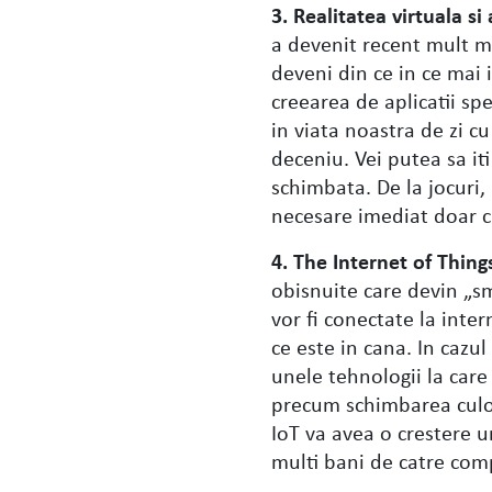
3. Realitatea virtuala s
a devenit recent mult m
deveni din ce in ce mai
creearea de aplicatii sp
in viata noastra de zi 
deceniu. Vei putea sa it
schimbata. De la jocuri,
necesare imediat doar c
4. The Internet of Things
obisnuite care devin „sm
vor fi conectate la inter
ce este in cana. In cazul
unele tehnologii la care 
precum schimbarea culor
IoT va avea o crestere ur
multi bani de catre comp