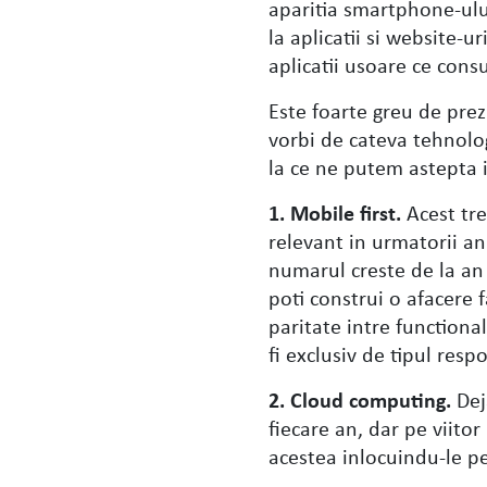
aparitia smartphone-ul
la aplicatii si website-
aplicatii usoare ce cons
Este foarte greu de prezi
vorbi de cateva tehnolo
la ce ne putem astepta i
1. Mobile first.
Acest tren
relevant in urmatorii an
numarul creste de la an 
poti construi o afacere f
paritate intre functional
fi exclusiv de tipul resp
2. Cloud computing.
Dej
fiecare an, dar pe viito
acestea inlocuindu-le pe 