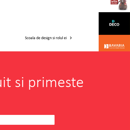
Scoala de design si rolul ei
it si primeste