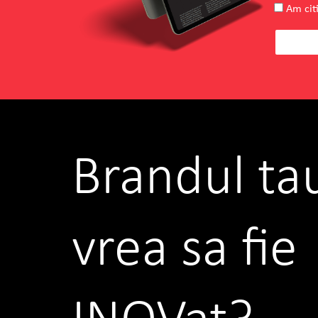
Am citi
Brandul ta
vrea sa fie
INOVat?