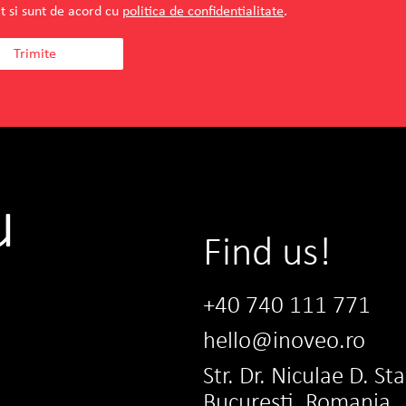
t si sunt de acord cu
politica de confidentialitate
.
u
Find us!
+40 740 111 771
hello@inoveo.ro
Str. Dr. Niculae D. St
Bucuresti, Romania