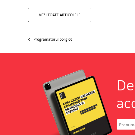
VEZI TOATE ARTICOLELE
Post navigation
Programatorul poliglot
De
ac