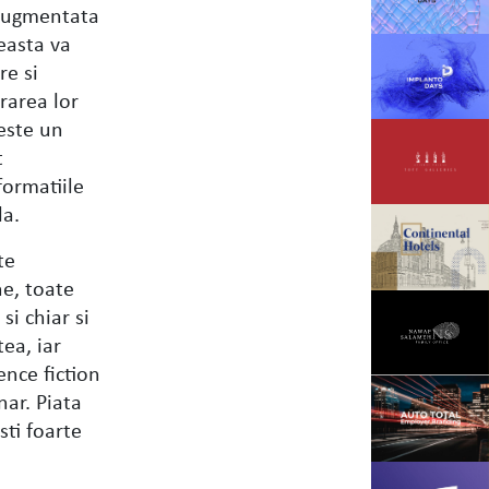
 augmentata
easta va
re si
rarea lor
este un
t
formatiile
la.
te
ne, toate
si chiar si
tea, iar
ence fiction
ar. Piata
sti foarte