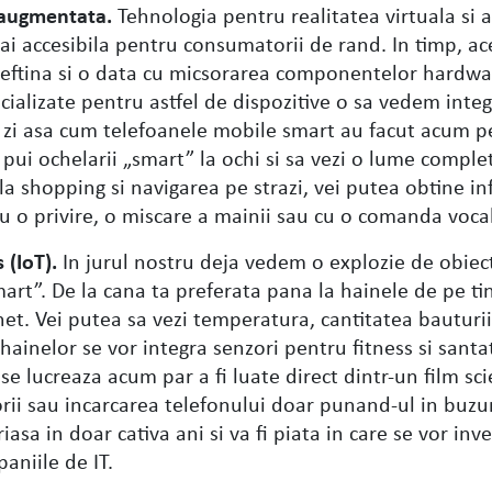
i augmentata.
Tehnologia pentru realitatea virtuala si
ai accesibila pentru consumatorii de rand. In timp, ac
 ieftina si o data cu micsorarea componentelor hardwa
ecializate pentru astfel de dispozitive o sa vedem integ
cu zi asa cum telefoanele mobile smart au facut acum p
i pui ochelarii „smart” la ochi si sa vezi o lume comple
 la shopping si navigarea pe strazi, vei putea obtine in
u o privire, o miscare a mainii sau cu o comanda voca
 (IoT).
In jurul nostru deja vedem o explozie de obiec
art”. De la cana ta preferata pana la hainele de pe ti
net. Vei putea sa vezi temperatura, cantitatea bauturii 
 hainelor se vor integra senzori pentru fitness si santa
se lucreaza acum par a fi luate direct dintr-un film sci
ii sau incarcarea telefonului doar punand-ul in buzun
iasa in doar cativa ani si va fi piata in care se vor inve
aniile de IT.