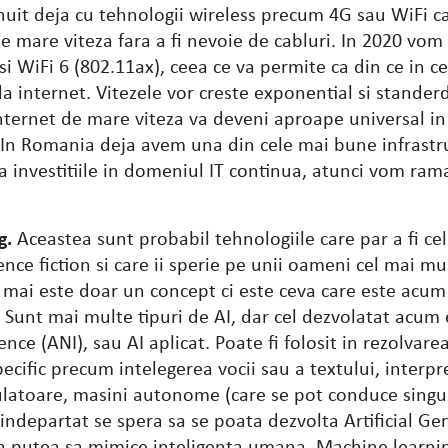
it deja cu tehnologii wireless precum 4G sau WiFi c
de mare viteza fara a fi nevoie de cabluri. In 2020 vo
 si WiFi 6 (802.11ax), ceea ce va permite ca din ce in 
 la internet. Vitezele vor creste exponential si stander
nternet de mare viteza va deveni aproape universal in 
 In Romania deja avem una din cele mai bune infrastr
a investitiile in domeniul IT continua, atunci vom ram
g.
Aceastea sunt probabil tehnologiile care par a fi ce
nce fiction si care ii sperie pe unii oameni cel mai mu
nu mai este doar un concept ci este ceva care este acum
i. Sunt mai multe tipuri de AI, dar cel dezvolatat acum 
gence (ANI), sau AI aplicat. Poate fi folosit in rezolvare
cific precum intelegerea vocii sau a textului, interpr
culatoare, masini autonome (care se pot conduce singur
l indepartat se spera sa se poata dezvolta Artificial Ge
 va putea sa mimice inteligenta umana. Machine learni