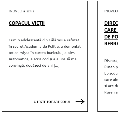
INOVEO a scris
INOVEO 
COPACUL VIEȚII
DIRE
CARE
DE PO
Cum o adolescentă din Călărași a refuzat
REBR
în secret Academia de Poliție, a demontat
tot ce mișca în curtea bunicului, a ales
Automatica, a scris cod și a ajuns să mă
Diseara,
convingă, douăzeci de ani [...]
Rusen p
Episodu
care al
si are d
Rusen av
CITESTE TOT ARTICOLUL