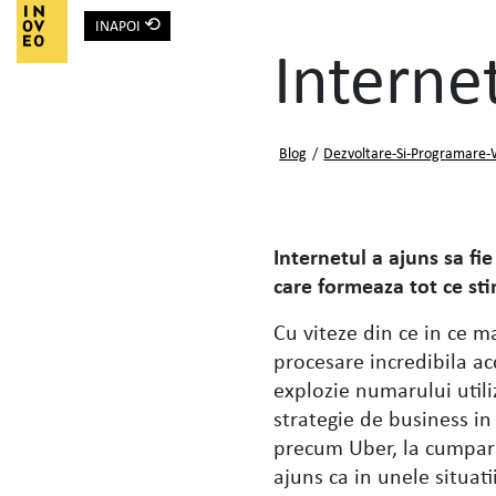
⟲
INAPOI
Main Navigation
Interne
Blog
/
Dezvoltare-Si-Programare-
Internetul a ajuns sa fie
care formeaza tot ce st
Cu viteze din ce in ce ma
procesare incredibila ac
explozie numarului utili
strategie de business in 
precum Uber, la cumpara
ajuns ca in unele situati