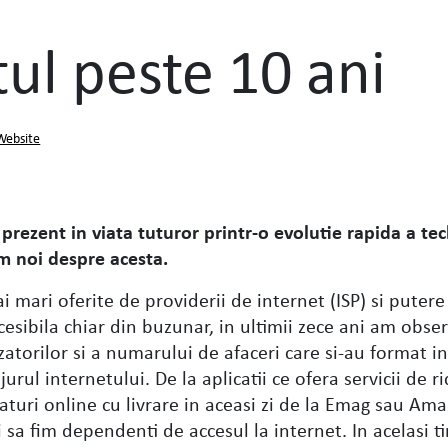
tul peste 10 ani
Website
 prezent in viata tuturor printr-o evolutie rapida a te
im noi despre acesta.
i mari oferite de providerii de internet (ISP) si putere
cesibila chiar din buzunar, in ultimii zece ani am obse
zatorilor si a numarului de afaceri care si-au format i
jurul internetului. De la aplicatii ce ofera servicii de r
turi online cu livrare in aceasi zi de la Emag sau Am
i sa fim dependenti de accesul la internet. In acelasi 