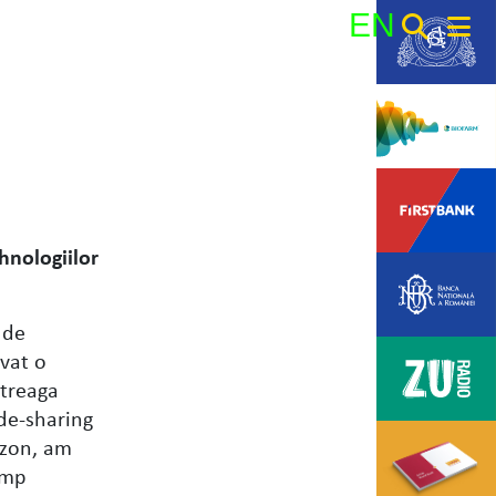
EN
Search:
chnologiilor
 de
rvat o
ntreaga
ide-sharing
azon, am
timp