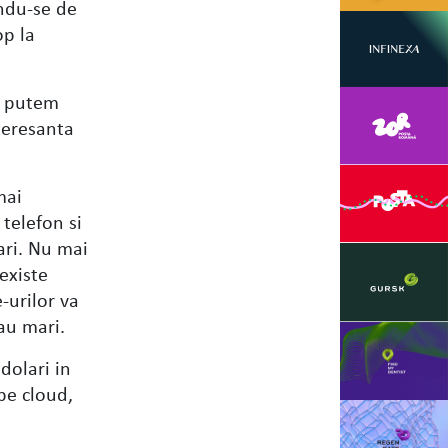
ndu-se de
op la
ar putem
teresanta
mai
telefon si
ari. Nu mai
 existe
-urilor va
sau mari.
dolari in
 pe cloud,