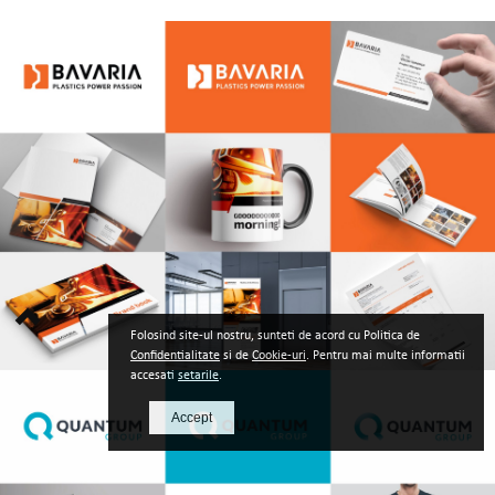
Folosind site-ul nostru, sunteti de acord cu Politica de
Confidentialitate
si de
Cookie-uri
. Pentru mai multe informatii
accesati
setarile
.
Accept