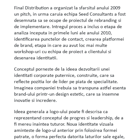
Final Distribution a organizat la sfarsitul anului 2009
un pitch, in urma caruia echipa Seed Consultants a fost
desemnata sa se ocupe de proiectul de rebranding si
de implementare. Intregul proces a inclus o etapa de
analiza inceputa in primele luni ale anului 2010,
identificarea punctelor de contact, crearea platformei
de brand, etapa in care au avut loc mai multe
workshop-uri cu echipa de proiect a clientului si
desenarea identitatii.
Conceptul porneste de la ideea dezvoltarii unei
identitati corporate puternice, construite, care sa
reflecte pozitia lor de lider pe piata de specialitate.
Imaginea companiei trebuia sa transpuna astfel esenta
brand-ului printr-un design estetic, care sa insemne
inovatie si incredere.
Ideea generala a logo-ului poate fi descrisa ca
reprezentand conceptul de progres si leadership, de a
fi mereu inaintea tuturor. Noua identitate vizuala
aminteste de logo-ul anterior prin folosirea formei
patrate, o forma perfecta datorita laturilor sale egale,