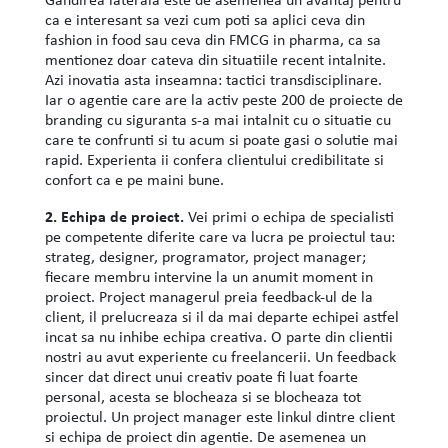
ca e interesant sa vezi cum poti sa aplici ceva din
fashion in food sau ceva din FMCG in pharma, ca sa
mentionez doar cateva din situatiile recent intalnite.
Azi inovatia asta inseamna: tactici transdisciplinare.
Iar o agentie care are la activ peste 200 de proiecte de
branding cu siguranta s-a mai intalnit cu o situatie cu
care te confrunti si tu acum si poate gasi o solutie mai
rapid. Experienta ii confera clientului credibilitate si
confort ca e pe maini bune.
2. Echipa de proiect.
Vei primi o echipa de specialisti
pe competente diferite care va lucra pe proiectul tau:
strateg, designer, programator, project manager;
fiecare membru intervine la un anumit moment in
proiect. Project managerul preia feedback-ul de la
client, il prelucreaza si il da mai departe echipei astfel
incat sa nu inhibe echipa creativa. O parte din clientii
nostri au avut experiente cu freelancerii. Un feedback
sincer dat direct unui creativ poate fi luat foarte
personal, acesta se blocheaza si se blocheaza tot
proiectul. Un project manager este linkul dintre client
si echipa de proiect din agentie. De asemenea un