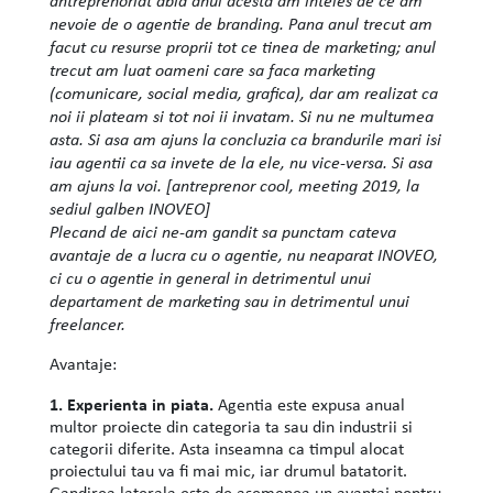
nevoie de o agentie de branding. Pana anul trecut am
facut cu resurse proprii tot ce tinea de marketing; anul
trecut am luat oameni care sa faca marketing
(comunicare, social media, grafica), dar am realizat ca
noi ii plateam si tot noi ii invatam. Si nu ne multumea
asta. Si asa am ajuns la concluzia ca brandurile mari isi
iau agentii ca sa invete de la ele, nu vice-versa. Si asa
am ajuns la voi. [antreprenor cool, meeting 2019, la
sediul galben INOVEO]
Plecand de aici ne-am gandit sa punctam cateva
avantaje de a lucra cu o agentie, nu neaparat INOVEO,
ci cu o agentie in general in detrimentul unui
departament de marketing sau in detrimentul unui
freelancer.
Avantaje:
1. Experienta in piata.
Agentia este expusa anual
multor proiecte din categoria ta sau din industrii si
categorii diferite. Asta inseamna ca timpul alocat
proiectului tau va fi mai mic, iar drumul batatorit.
Gandirea laterala este de asemenea un avantaj pentru