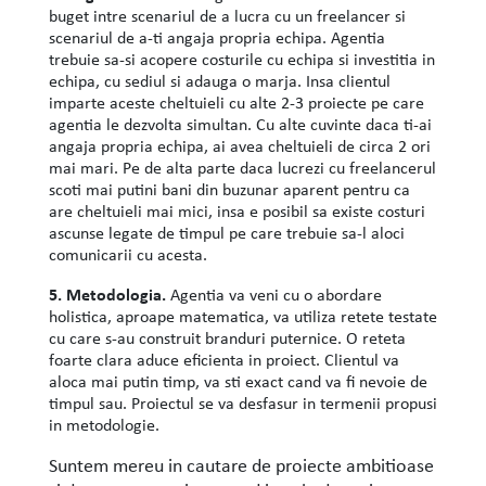
buget intre scenariul de a lucra cu un freelancer si
scenariul de a-ti angaja propria echipa. Agentia
trebuie sa-si acopere costurile cu echipa si investitia in
echipa, cu sediul si adauga o marja. Insa clientul
imparte aceste cheltuieli cu alte 2-3 proiecte pe care
agentia le dezvolta simultan. Cu alte cuvinte daca ti-ai
angaja propria echipa, ai avea cheltuieli de circa 2 ori
mai mari. Pe de alta parte daca lucrezi cu freelancerul
scoti mai putini bani din buzunar aparent pentru ca
are cheltuieli mai mici, insa e posibil sa existe costuri
ascunse legate de timpul pe care trebuie sa-l aloci
comunicarii cu acesta.
5. Metodologia.
Agentia va veni cu o abordare
holistica, aproape matematica, va utiliza retete testate
cu care s-au construit branduri puternice. O reteta
foarte clara aduce eficienta in proiect. Clientul va
aloca mai putin timp, va sti exact cand va fi nevoie de
timpul sau. Proiectul se va desfasur in termenii propusi
in metodologie.
Suntem mereu in cautare de proiecte ambitioase