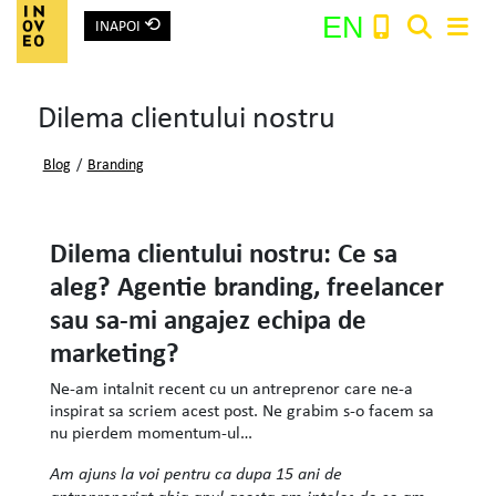
⟲
EN
INAPOI
Main Navigation
Dilema clientului nostru
Search:
Blog
/
Branding
Dilema clientului nostru: Ce sa
aleg? Agentie branding, freelancer
sau sa-mi angajez echipa de
marketing?
Ne-am intalnit recent cu un antreprenor care ne-a
inspirat sa scriem acest post. Ne grabim s-o facem sa
nu pierdem momentum-ul…
Am ajuns la voi pentru ca dupa 15 ani de
antreprenoriat abia anul acesta am inteles de ce am