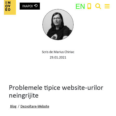
⟲
EN
INAPOI
Main Navigation
Search:
Scris de Marius Chiriac
29.01.2021
Problemele tipice website-urilor
neingrijite
Blog
/
Dezvoltare-Website