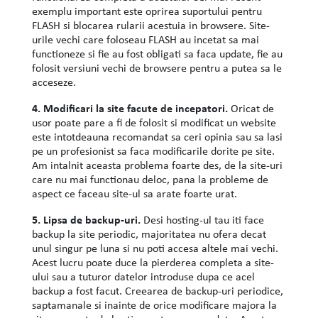
exemplu important este oprirea suportului pentru
FLASH si blocarea rularii acestuia in browsere. Site-
urile vechi care foloseau FLASH au incetat sa mai
functioneze si fie au fost obligati sa faca update, fie au
folosit versiuni vechi de browsere pentru a putea sa le
acceseze.
4. Modificari la site facute de incepatori.
Oricat de
usor poate pare a fi de folosit si modificat un website
este intotdeauna recomandat sa ceri opinia sau sa lasi
pe un profesionist sa faca modificarile dorite pe site.
Am intalnit aceasta problema foarte des, de la site-uri
care nu mai functionau deloc, pana la probleme de
aspect ce faceau site-ul sa arate foarte urat.
5. Lipsa de backup-uri.
Desi hosting-ul tau iti face
backup la site periodic, majoritatea nu ofera decat
unul singur pe luna si nu poti accesa altele mai vechi.
Acest lucru poate duce la pierderea completa a site-
ului sau a tuturor datelor introduse dupa ce acel
backup a fost facut. Creearea de backup-uri periodice,
saptamanale si inainte de orice modificare majora la