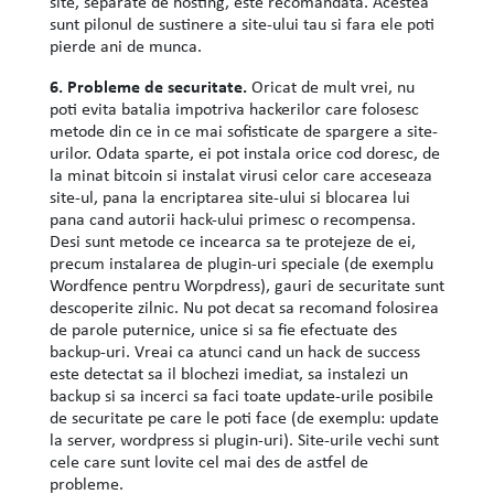
site, separate de hosting, este recomandata. Acestea
sunt pilonul de sustinere a site-ului tau si fara ele poti
pierde ani de munca.
6. Probleme de securitate.
Oricat de mult vrei, nu
poti evita batalia impotriva hackerilor care folosesc
metode din ce in ce mai sofisticate de spargere a site-
urilor. Odata sparte, ei pot instala orice cod doresc, de
la minat bitcoin si instalat virusi celor care acceseaza
site-ul, pana la encriptarea site-ului si blocarea lui
pana cand autorii hack-ului primesc o recompensa.
Desi sunt metode ce incearca sa te protejeze de ei,
precum instalarea de plugin-uri speciale (de exemplu
Wordfence pentru Worpdress), gauri de securitate sunt
descoperite zilnic. Nu pot decat sa recomand folosirea
de parole puternice, unice si sa fie efectuate des
backup-uri. Vreai ca atunci cand un hack de success
este detectat sa il blochezi imediat, sa instalezi un
backup si sa incerci sa faci toate update-urile posibile
de securitate pe care le poti face (de exemplu: update
la server, wordpress si plugin-uri). Site-urile vechi sunt
cele care sunt lovite cel mai des de astfel de
probleme.