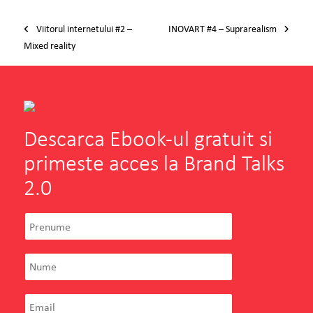
Post navigation
Viitorul internetului #2 –
INOVART #4 – Suprarealism
Mixed reality
Descarca Ebook-ul gratuit si
primeste acces la Brand Talks
2.0