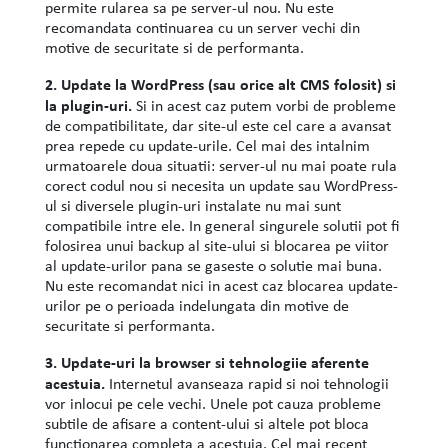
permite rularea sa pe server-ul nou. Nu este
recomandata continuarea cu un server vechi din
motive de securitate si de performanta.
2. Update la WordPress (sau orice alt CMS folosit) si
la plugin-uri.
Si in acest caz putem vorbi de probleme
de compatibilitate, dar site-ul este cel care a avansat
prea repede cu update-urile. Cel mai des intalnim
urmatoarele doua situatii: server-ul nu mai poate rula
corect codul nou si necesita un update sau WordPress-
ul si diversele plugin-uri instalate nu mai sunt
compatibile intre ele. In general singurele solutii pot fi
folosirea unui backup al site-ului si blocarea pe viitor
al update-urilor pana se gaseste o solutie mai buna.
Nu este recomandat nici in acest caz blocarea update-
urilor pe o perioada indelungata din motive de
securitate si performanta.
3. Update-uri la browser si tehnologiie aferente
acestuia.
Internetul avanseaza rapid si noi tehnologii
vor inlocui pe cele vechi. Unele pot cauza probleme
subtile de afisare a content-ului si altele pot bloca
functionarea completa a acestuia. Cel mai recent