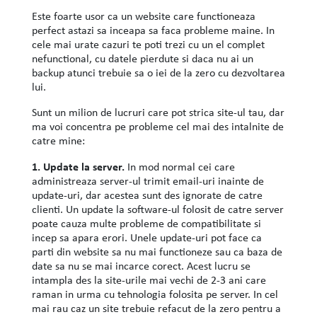
Este foarte usor ca un website care functioneaza
perfect astazi sa inceapa sa faca probleme maine. In
cele mai urate cazuri te poti trezi cu un el complet
nefunctional, cu datele pierdute si daca nu ai un
backup atunci trebuie sa o iei de la zero cu dezvoltarea
lui.
Sunt un milion de lucruri care pot strica site-ul tau, dar
ma voi concentra pe probleme cel mai des intalnite de
catre mine:
1. Update la server.
In mod normal cei care
administreaza server-ul trimit email-uri inainte de
update-uri, dar acestea sunt des ignorate de catre
clienti. Un update la software-ul folosit de catre server
poate cauza multe probleme de compatibilitate si
incep sa apara erori. Unele update-uri pot face ca
parti din website sa nu mai functioneze sau ca baza de
date sa nu se mai incarce corect. Acest lucru se
intampla des la site-urile mai vechi de 2-3 ani care
raman in urma cu tehnologia folosita pe server. In cel
mai rau caz un site trebuie refacut de la zero pentru a