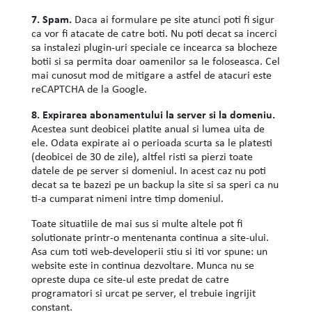
7. Spam.
Daca ai formulare pe site atunci poti fi sigur
ca vor fi atacate de catre boti. Nu poti decat sa incerci
sa instalezi plugin-uri speciale ce incearca sa blocheze
botii si sa permita doar oamenilor sa le foloseasca. Cel
mai cunosut mod de mitigare a astfel de atacuri este
reCAPTCHA de la Google.
8. Expirarea abonamentului la server si la domeniu.
Acestea sunt deobicei platite anual si lumea uita de
ele. Odata expirate ai o perioada scurta sa le platesti
(deobicei de 30 de zile), altfel risti sa pierzi toate
datele de pe server si domeniul. In acest caz nu poti
decat sa te bazezi pe un backup la site si sa speri ca nu
ti-a cumparat nimeni intre timp domeniul.
Toate situatiile de mai sus si multe altele pot fi
solutionate printr-o mentenanta continua a site-ului.
Asa cum toti web-developerii stiu si iti vor spune: un
website este in continua dezvoltare. Munca nu se
opreste dupa ce site-ul este predat de catre
programatori si urcat pe server, el trebuie ingrijit
constant.