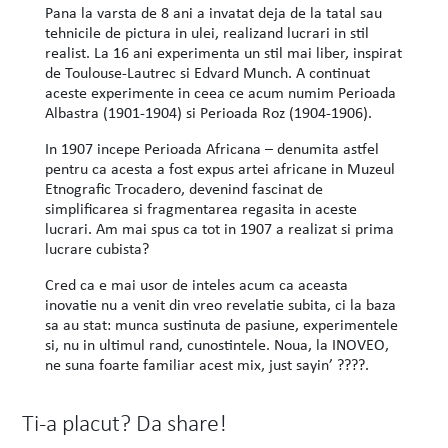
Pana la varsta de 8 ani a invatat deja de la tatal sau
tehnicile de pictura in ulei, realizand lucrari in stil
realist. La 16 ani experimenta un stil mai liber, inspirat
de Toulouse-Lautrec si Edvard Munch. A continuat
aceste experimente in ceea ce acum numim Perioada
Albastra (1901-1904) si Perioada Roz (1904-1906).
In 1907 incepe Perioada Africana – denumita astfel
pentru ca acesta a fost expus artei africane in Muzeul
Etnografic Trocadero, devenind fascinat de
simplificarea si fragmentarea regasita in aceste
lucrari. Am mai spus ca tot in 1907 a realizat si prima
lucrare cubista?
Cred ca e mai usor de inteles acum ca aceasta
inovatie nu a venit din vreo revelatie subita, ci la baza
sa au stat: munca sustinuta de pasiune, experimentele
si, nu in ultimul rand, cunostintele. Noua, la INOVEO,
ne suna foarte familiar acest mix, just sayin’ ????.
Ti-a placut? Da share!