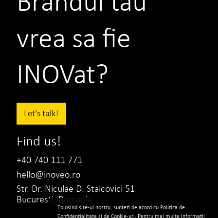
Brandul tau
vrea sa fie
INOVat?
Let's talk!
Find us!
+40 740 111 771
hello@inoveo.ro
Str. Dr. Niculae D. Staicovici 51
Bucuresti, Romania
Folosind site-ul nostru, sunteti de acord cu Politica de
Confidentialitate
si de
Cookie-uri
. Pentru mai multe informatii