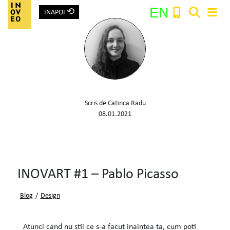
⟲
EN
INAPOI
Main Navigation
Search:
Scris de Catinca Radu
08.01.2021
INOVART #1 – Pablo Picasso
Blog
/
Design
Atunci cand nu stii ce s-a facut inaintea ta, cum poti