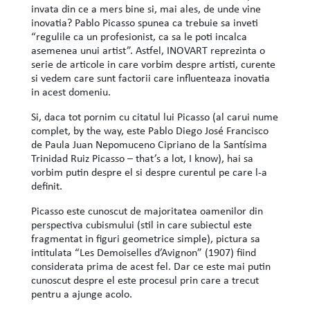
invata din ce a mers bine si, mai ales, de unde vine
inovatia? Pablo Picasso spunea ca trebuie sa inveti
“regulile ca un profesionist, ca sa le poti incalca
asemenea unui artist”. Astfel, INOVART reprezinta o
serie de articole in care vorbim despre artisti, curente
si vedem care sunt factorii care influenteaza inovatia
in acest domeniu.
Si, daca tot pornim cu citatul lui Picasso (al carui nume
complet, by the way, este Pablo Diego José Francisco
de Paula Juan Nepomuceno Cipriano de la Santísima
Trinidad Ruiz Picasso – that’s a lot, I know), hai sa
vorbim putin despre el si despre curentul pe care l-a
definit.
Picasso este cunoscut de majoritatea oamenilor din
perspectiva cubismului (stil in care subiectul este
fragmentat in figuri geometrice simple), pictura sa
intitulata “Les Demoiselles d’Avignon” (1907) fiind
considerata prima de acest fel. Dar ce este mai putin
cunoscut despre el este procesul prin care a trecut
pentru a ajunge acolo.