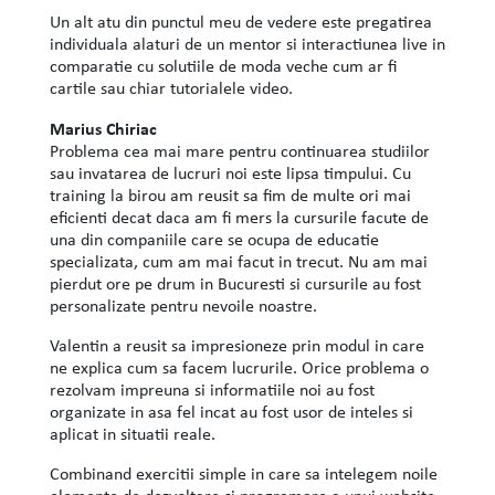
Un alt atu din punctul meu de vedere este pregatirea
individuala alaturi de un mentor si interactiunea live in
comparatie cu solutiile de moda veche cum ar fi
cartile sau chiar tutorialele video.
Marius Chiriac
Problema cea mai mare pentru continuarea studiilor
sau invatarea de lucruri noi este lipsa timpului. Cu
training la birou am reusit sa fim de multe ori mai
eficienti decat daca am fi mers la cursurile facute de
una din companiile care se ocupa de educatie
specializata, cum am mai facut in trecut. Nu am mai
pierdut ore pe drum in Bucuresti si cursurile au fost
personalizate pentru nevoile noastre.
Valentin a reusit sa impresioneze prin modul in care
ne explica cum sa facem lucrurile. Orice problema o
rezolvam impreuna si informatiile noi au fost
organizate in asa fel incat au fost usor de inteles si
aplicat in situatii reale.
Combinand exercitii simple in care sa intelegem noile