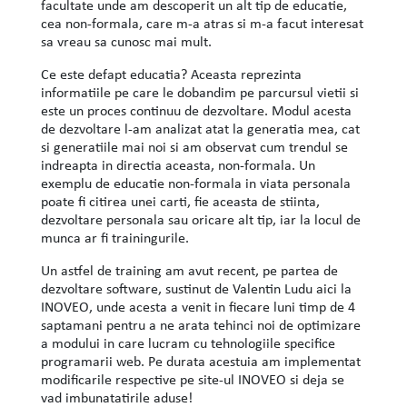
facultate unde am descoperit un alt tip de educatie,
cea non-formala, care m-a atras si m-a facut interesat
sa vreau sa cunosc mai mult.
Ce este defapt educatia? Aceasta reprezinta
informatiile pe care le dobandim pe parcursul vietii si
este un proces continuu de dezvoltare. Modul acesta
de dezvoltare l-am analizat atat la generatia mea, cat
si generatiile mai noi si am observat cum trendul se
indreapta in directia aceasta, non-formala. Un
exemplu de educatie non-formala in viata personala
poate fi citirea unei carti, fie aceasta de stiinta,
dezvoltare personala sau oricare alt tip, iar la locul de
munca ar fi trainingurile.
Un astfel de training am avut recent, pe partea de
dezvoltare software, sustinut de Valentin Ludu aici la
INOVEO, unde acesta a venit in fiecare luni timp de 4
saptamani pentru a ne arata tehinci noi de optimizare
a modului in care lucram cu tehnologiile specifice
programarii web. Pe durata acestuia am implementat
modificarile respective pe site-ul INOVEO si deja se
vad imbunatatirile aduse!