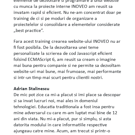
elemente de dezvoltare si programare a unui website
cu munca la proiecte interne INOVEO am reusit sa
invatam rapid si eficient. Nu ne-am concentrat doar pe
training de ci si pe moduri de organizare a
proiectelelor si consolidare a elementelor considerate
„best practice”.
Fara acest training crearea website-ului INOVEO nu ar
fi fost posibila. De la dezvoltarea unei teme
personalizate la scrierea de cod Javascript eficient
folsind ECMAScript 6, am reusit sa cream o imagine
mai buna pentru companie si ne permite sa dezvoltam
website-uri mai bune, mai frumoase, mai performante
si intr-un timp mai scurt pentru clientii nostri.
Adrian Stalinescu
De mic pot zice ca mi-a placut si imi place sa descopar
si sa invat lucruri noi, mai ales in domeniul
tehnologiei. Educatia traditionala a fost insa pentru
mine adversarul cu care m-am luptat mai bine de 12
ani din viata. Nu mi-a placut, pur si simplu, si asta
datorita modului in care informatiile respective
ajungeau catre mine. Acum, am trecut si printr-o