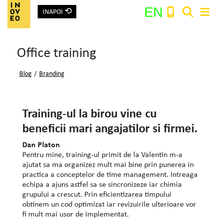
⟲
EN
INAPOI
Main Navigation
Office training
Search:
Blog
/
Branding
Training-ul la birou vine cu
beneficii mari angajatilor si firmei.
Dan Platon
Pentru mine, training-ul primit de la Valentin m-a
ajutat sa ma organizez mult mai bine prin punerea in
practica a conceptelor de time management. Intreaga
echipa a ajuns astfel sa se sincronizeze iar chimia
grupului a crescut. Prin eficientizarea timpului
obtinem un cod optimizat iar revizuirile ulterioare vor
fi mult mai usor de implementat.