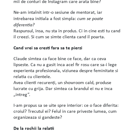
mii de conturi de Instagram care arata bine?
Ne-am intalnit intr-o sesiune de mentorat, iar
intrebarea initiala a fost simpla:
cum se poate
diferentia?
Raspunsul, insa, nu sta in produs. Ci in cine esti tu cand
il creezi. Si cum se simte clienta cand il poarta.
Cand vrei sa cresti fara sa te pierzi
Claude simtea ca face bine ce face, dar ca ceva
lipseste. Ca nu a gasit inca acel fir rosu care sa-i lege
experienta profesionala, viziunea despre feminitate si
relatia cu clientele.
Avea clienti recurenți, un showroom cald, produse
lucrate cu grija. Dar simtea ca brandul ei nu e inca
„intreg”.
I-am propus sa se uite spre interior: ce o face diferita:
croiul? Trecutul ei? Felul in care priveste lumea, cum
organizeaza si gandeste?
De la rochii la relatii