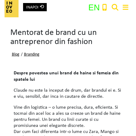
⟲
EN
INAPOI
Main Navigation
Mentorat de brand cu un
Search:
antreprenor din fashion
Blog
/
Branding
Despre povestea unui brand de haine si femeia din
spatele lui
Claude nu este la inceput de drum, dar brandul ei e. Si
e viu, sensibil, dar inca in cautare de directie.
Vine din logistica – o lume precisa, dura, eficienta. Si
tocmai din acel loc a ales sa creeze un brand de haine
pentru femei. Un brand cu linii curate si cu
promisiunea unei elegante discrete.
Dar cum faci diferenta intr-o lume cu Zara, Mango si