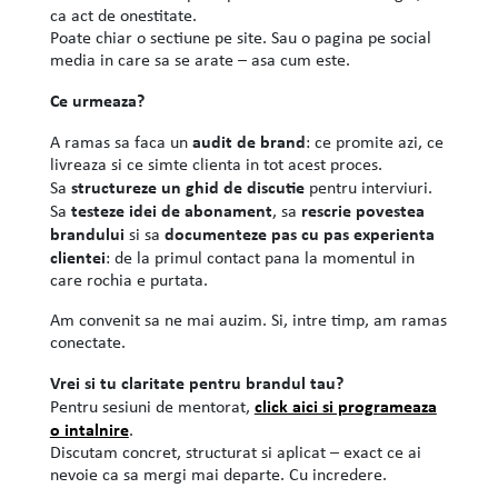
ca act de onestitate.
Poate chiar o sectiune pe site. Sau o pagina pe social
media in care sa se arate – asa cum este.
Ce urmeaza?
audit de brand
A ramas sa faca un
: ce promite azi, ce
livreaza si ce simte clienta in tot acest proces.
structureze un ghid de discutie
Sa
pentru interviuri.
testeze idei de abonament
rescrie povestea
Sa
, sa
brandului
documenteze pas cu pas experienta
si sa
clientei
: de la primul contact pana la momentul in
care rochia e purtata.
Am convenit sa ne mai auzim. Si, intre timp, am ramas
conectate.
Vrei si tu claritate pentru brandul tau?
click aici si programeaza
Pentru sesiuni de mentorat,
o intalnire
.
Discutam concret, structurat si aplicat – exact ce ai
nevoie ca sa mergi mai departe. Cu incredere.