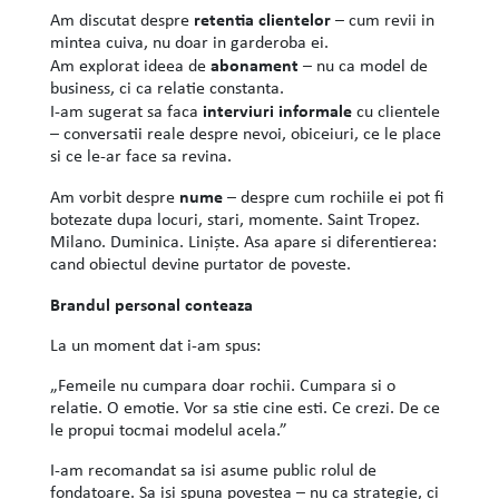
retentia clientelor
Am discutat despre
– cum revii in
mintea cuiva, nu doar in garderoba ei.
abonament
Am explorat ideea de
– nu ca model de
business, ci ca relatie constanta.
interviuri informale
I-am sugerat sa faca
cu clientele
– conversatii reale despre nevoi, obiceiuri, ce le place
si ce le-ar face sa revina.
nume
Am vorbit despre
– despre cum rochiile ei pot fi
botezate dupa locuri, stari, momente. Saint Tropez.
Milano. Duminica. Liniște. Asa apare si diferentierea:
cand obiectul devine purtator de poveste.
Brandul personal conteaza
La un moment dat i-am spus:
„Femeile nu cumpara doar rochii. Cumpara si o
relatie. O emotie. Vor sa stie cine esti. Ce crezi. De ce
le propui tocmai modelul acela.”
I-am recomandat sa isi asume public rolul de
fondatoare. Sa isi spuna povestea – nu ca strategie, ci