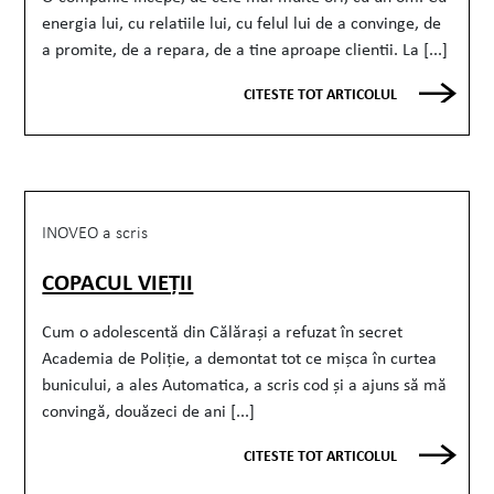
energia lui, cu relatiile lui, cu felul lui de a convinge, de
a promite, de a repara, de a tine aproape clientii. La [...]
CITESTE TOT ARTICOLUL
INOVEO a scris
COPACUL VIEȚII
Cum o adolescentă din Călărași a refuzat în secret
Academia de Poliție, a demontat tot ce mișca în curtea
bunicului, a ales Automatica, a scris cod și a ajuns să mă
convingă, douăzeci de ani [...]
CITESTE TOT ARTICOLUL