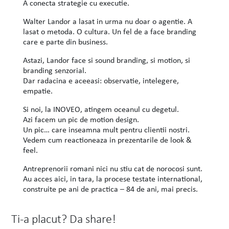
A conecta strategie cu executie.
Walter Landor a lasat in urma nu doar o agentie. A
lasat o metoda. O cultura. Un fel de a face branding
care e parte din business.
Astazi, Landor face si sound branding, si motion, si
branding senzorial.
Dar radacina e aceeasi: observatie, intelegere,
empatie.
Si noi, la INOVEO, atingem oceanul cu degetul.
Azi facem un pic de motion design.
Un pic… care inseamna mult pentru clientii nostri.
Vedem cum reactioneaza in prezentarile de look &
feel.
Antreprenorii romani nici nu stiu cat de norocosi sunt.
Au acces aici, in tara, la procese testate international,
construite pe ani de practica – 84 de ani, mai precis.
Ti-a placut? Da share!