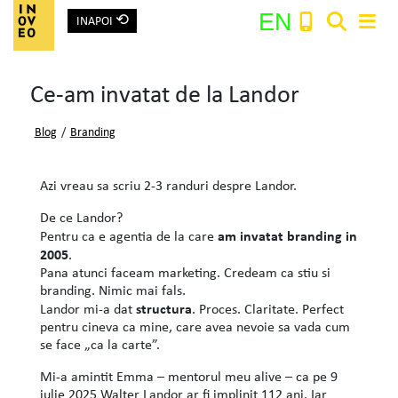
⟲
EN
INAPOI
Main Navigation
Ce-am invatat de la Landor
Search:
Blog
/
Branding
Azi vreau sa scriu 2-3 randuri despre Landor.
De ce Landor?
am invatat branding in
Pentru ca e agentia de la care
2005
.
Pana atunci faceam marketing. Credeam ca stiu si
branding. Nimic mai fals.
structura
Landor mi-a dat
. Proces. Claritate. Perfect
pentru cineva ca mine, care avea nevoie sa vada cum
se face „ca la carte”.
Mi-a amintit Emma – mentorul meu alive – ca pe 9
iulie 2025 Walter Landor ar fi implinit 112 ani. Iar