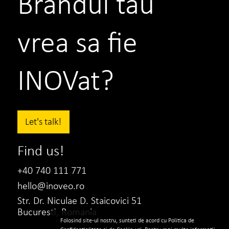
Brandul tau
vrea sa fie
INOVat?
Let's talk!
Find us!
+40 740 111 771
hello@inoveo.ro
Str. Dr. Niculae D. Staicovici 51
Bucuresti, Romania
Folosind site-ul nostru, sunteti de acord cu Politica de