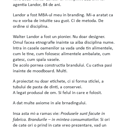
agentia Landor, 84 de ani.
Landor a fost MBA-ul meu in branding. Mi-a aratat ca
nu e vorba de intuitie sau gust. Ci de metoda. De
ordine si disciplina.
Walter Landor a fost un pionier. Nu doar designer.
Omul facea etnografie inainte sa aiba disciplina nume.
Intra in casele oamenilor sa vada unde tin alimentele,
cum le tine, cum folosesc alimentele ambalate, cum
gatesc, cum spala vasele.
De acolo pornea constructia brandului. Cu cativa pasi
inainte de moodboard. Multi.
A proiectat nu doar etichete, ci si forma sticlei, a
tubului de pasta de dinti, a conservei.
A legat produsul de om. Si felul in care e folosit.
A dat multe axiome in ale brnadingului.
Insa asta mi-a ramas vie:
Produsele sunt facute in
fabrica. Brandurile – in mintea consumatorilor.
Si ori
de cate ori o prind in cate vreo prezentare, vad un