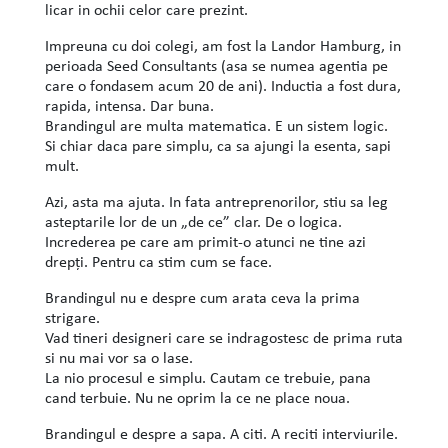
licar in ochii celor care prezint.
Impreuna cu doi colegi, am fost la Landor Hamburg, in
perioada Seed Consultants (asa se numea agentia pe
care o fondasem acum 20 de ani). Inductia a fost dura,
rapida, intensa. Dar buna.
Brandingul are multa matematica. E un sistem logic.
Si chiar daca pare simplu, ca sa ajungi la esenta, sapi
mult.
Azi, asta ma ajuta. In fata antreprenorilor, stiu sa leg
asteptarile lor de un „de ce” clar. De o logica.
Increderea pe care am primit-o atunci ne tine azi
drepți. Pentru ca stim cum se face.
Brandingul nu e despre cum arata ceva la prima
strigare.
Vad tineri designeri care se indragostesc de prima ruta
si nu mai vor sa o lase.
La nio procesul e simplu. Cautam ce trebuie, pana
cand terbuie. Nu ne oprim la ce ne place noua.
Brandingul e despre a sapa. A citi. A reciti interviurile.