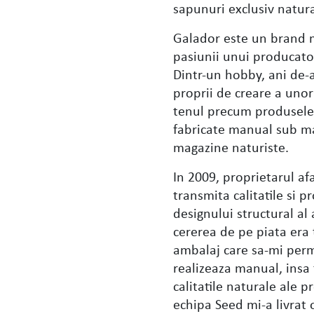
sapunuri exclusiv natur
Galador este un brand mi
pasiunii unui producator
Dintr-un hobby, ani de-a
proprii de creare a unor
tenul precum produsele s
fabricate manual sub mar
magazine naturiste.
In 2009, proprietarul af
transmita calitatile si 
designului structural a
cererea de pe piata era
ambalaj care sa-mi perm
realizeaza manual, insa
calitatile naturale ale 
echipa Seed mi-a livrat o