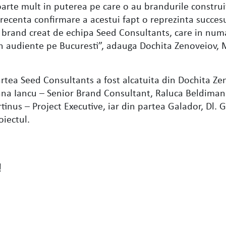
oarte mult in puterea pe care o au brandurile constru
i recenta confirmare a acestui fapt o reprezinta succes
 brand creat de echipa Seed Consultants, care in numa
1 in audiente pe Bucuresti”, adauga Dochita Zenoveiov,
artea Seed Consultants a fost alcatuita din Dochita Ze
ana Iancu – Senior Brand Consultant, Raluca Beldiman
tinus – Project Executive, iar din partea Galador, Dl. 
oiectul.
!