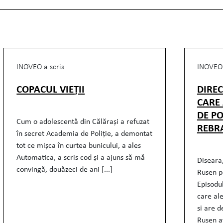
INOVEO a scris
INOVEO 
COPACUL VIEȚII
DIRE
CARE
DE PO
Cum o adolescentă din Călărași a refuzat
REBR
în secret Academia de Poliție, a demontat
tot ce mișca în curtea bunicului, a ales
Automatica, a scris cod și a ajuns să mă
Diseara,
convingă, douăzeci de ani [...]
Rusen p
Episodu
care al
si are d
Rusen av