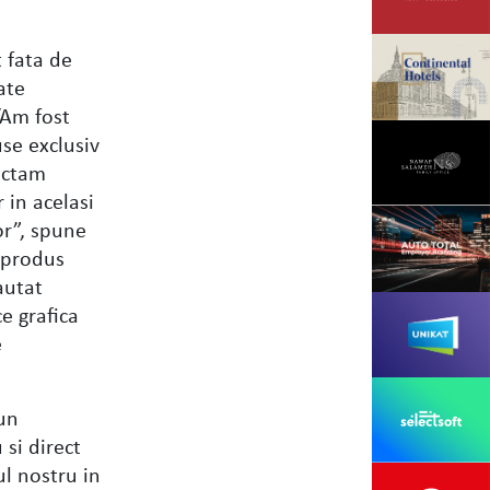
t fata de
ate
“Am fost
se exclusiv
lectam
 in acelasi
or”, spune
 produs
autat
e grafica
e
 un
si direct
ul nostru in