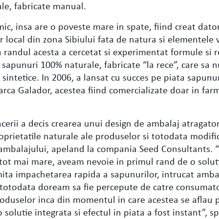
ale, fabricate manual.
c, insa are o poveste mare in spate, fiind creat dato
 local din zona Sibiului fata de natura si elementele 
 randul acesta a cercetat si experimentat formule si r
 sapunuri 100% naturale, fabricate “la rece”, care sa 
intetice. In 2006, a lansat cu succes pe piata sapunur
ca Galador, acestea fiind comercializate doar in farm
acerii a decis crearea unui design de ambalaj atragator
proprietatile naturale ale produselor si totodata modifi
l ambalajului, apeland la compania Seed Consultants. 
 tot mai mare, aveam nevoie in primul rand de o solut
ita impachetarea rapida a sapunurilor, intrucat amba
 totodata doream sa fie percepute de catre consumato
produselor inca din momentul in care acestea se aflau pe
 solutie integrata si efectul in piata a fost instant”, s