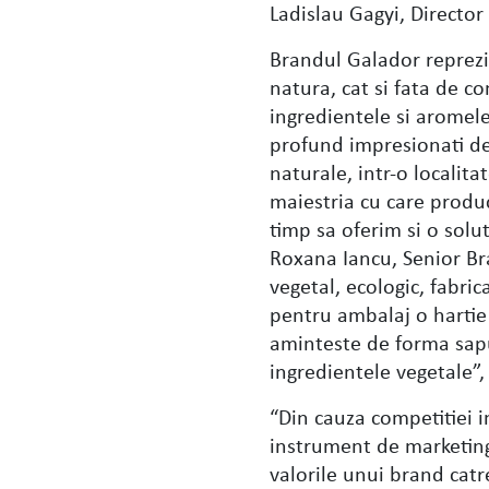
Ladislau Gagyi, Director
Brandul Galador reprezin
natura, cat si fata de co
ingredientele si aromele
profund impresionati de
naturale, intr-o localita
maiestria cu care produ
timp sa oferim si o solu
Roxana Iancu, Senior Br
vegetal, ecologic, fabri
pentru ambalaj o hartie 
aminteste de forma sapu
ingredientele vegetale”
“Din cauza competitiei 
instrument de marketing 
valorile unui brand catre