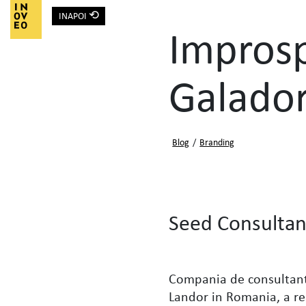
⟲
INAPOI
Main Navigation
Improsp
Galado
Blog
/
Branding
Seed Consultan
Compania de consultanta
Landor in Romania, a re