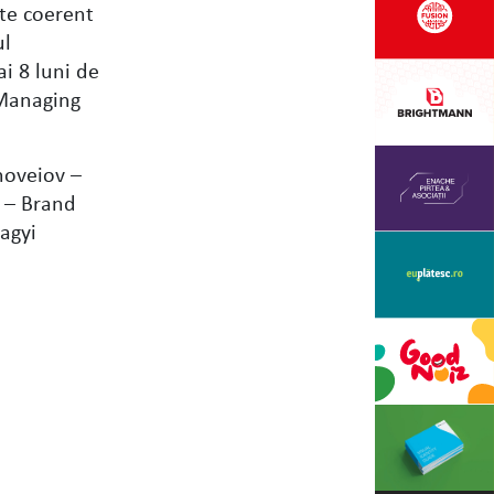
ite coerent
ul
i 8 luni de
 Managing
noveiov –
 – Brand
Gagyi