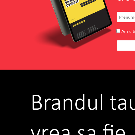
Am citi
Brandul ta
vrea sa fie