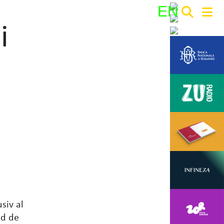
EN
i
Search:
siv al
nd de