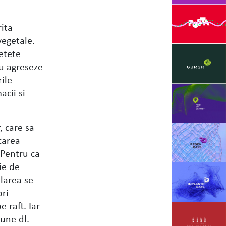
rita
vegetale.
etete
nu agreseze
ile
acii si
, care sa
carea
“Pentru ca
ie de
larea se
ri
 raft. Iar
pune dl.