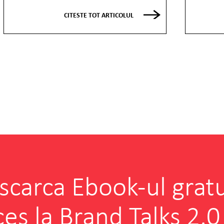
CITESTE TOT ARTICOLUL
scarca Ebook-ul gratu
ces la Brand Talks 2.0