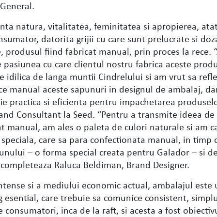
 General.
ta natura, vitalitatea, feminitatea si apropierea, ata
nsumator, datorita grijii cu care sunt prelucrate si doz
, produsul fiind fabricat manual, prin proces la rece. 
 pasiunea cu care clientul nostru fabrica aceste produ
te idilica de langa muntii Cindrelului si am vrut sa ref
ce manual aceste sapunuri in designul de ambalaj, dar
tie practica si eficienta pentru impachetarea produsel
and Consultant la Seed. “Pentru a transmite ideea de
cat manual, am ales o paleta de culori naturale si am c
speciala, care sa para confectionata manual, in timp c
nului – o forma special creata pentru Galador – si d
, completeaza Raluca Beldiman, Brand Designer.
intense si a mediului economic actual, ambalajul este
esential, care trebuie sa comunice consistent, simplu 
 consumatori, inca de la raft, si acesta a fost obiectiv