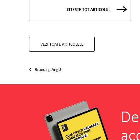
CITESTE TOT ARTICOLUL
VEZI TOATE ARTICOLELE
Post navigation
Branding Angst
De
ac