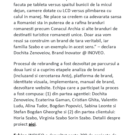
facuta pe tableta versus spaitul bunicii de la micul
dejun, camere dotate cu LCD versus plimbarea cu
calul in manej. Ne place sa credem ca adevarata sansa
a Romaniei sta in puterea de a rafina branduri
romanesti precum Conacul Archia si alte branduri de
destinatii turistice romanesti unice. Doar asa vom
reusi sa construim un brand de tara veritabil, iar
familia Szabo e un exemplu in acest sens.” – declara
Dochita Zenoveiov, Brand Inovator @ INOVEO.
Procesul de rebranding a fost dezvoltat pe parcursul a
doua luni si a cuprins etapele analiza de brand
(incluzand si cercetarea Antz), platforma de brand,
identitate vizuala, implementare, manual de brand,
dezvoltare website. Echipa care a participat la proces
a fost compusa: (1) din partea agentiei: Dochita
Zenoveiov, Ecaterina Gaman, Cristian Ghita, Valentin
Ludu, Alina Tudor, Bogdan Popovici, Sabina Leonte si
Stefan Bogdan Gheorghe si (2) din partea clientului:
Horia Szabo, Virginia Szabo Sorin Szabo. Detalii despre
aici
proiect
.