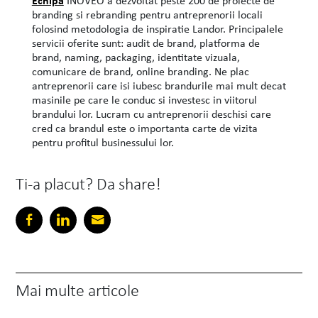
Echipa
INOVEO a dezvoltat peste 200 de proiecte de
branding si rebranding pentru antreprenorii locali
folosind metodologia de inspiratie Landor. Principalele
servicii oferite sunt: audit de brand, platforma de
brand, naming, packaging, identitate vizuala,
comunicare de brand, online branding. Ne plac
antreprenorii care isi iubesc brandurile mai mult decat
masinile pe care le conduc si investesc in viitorul
brandului lor. Lucram cu antreprenorii deschisi care
cred ca brandul este o importanta carte de vizita
pentru profitul businessului lor.
Ti-a placut? Da share!
Mai multe articole