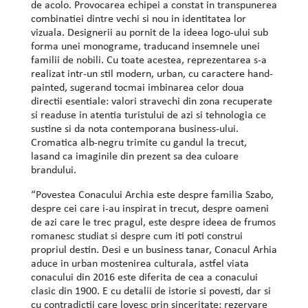
de acolo. Provocarea echipei a constat in transpunerea
combinatiei dintre vechi si nou in identitatea lor
vizuala. Designerii au pornit de la ideea logo-ului sub
forma unei monograme, traducand insemnele unei
familii de nobili. Cu toate acestea, reprezentarea s-a
realizat intr-un stil modern, urban, cu caractere hand-
painted, sugerand tocmai imbinarea celor doua
directii esentiale: valori stravechi din zona recuperate
si readuse in atentia turistului de azi si tehnologia ce
sustine si da nota contemporana business-ului.
Cromatica alb-negru trimite cu gandul la trecut,
lasand ca imaginile din prezent sa dea culoare
brandului.
“Povestea Conacului Archia este despre familia Szabo,
despre cei care i-au inspirat in trecut, despre oameni
de azi care le trec pragul, este despre ideea de frumos
romanesc studiat si despre cum iti poti construi
propriul destin. Desi e un business tanar, Conacul Arhia
aduce in urban mostenirea culturala, astfel viata
conacului din 2016 este diferita de cea a conacului
clasic din 1900. E cu detalii de istorie si povesti, dar si
cu contradictii care lovesc prin sinceritate: rezervare