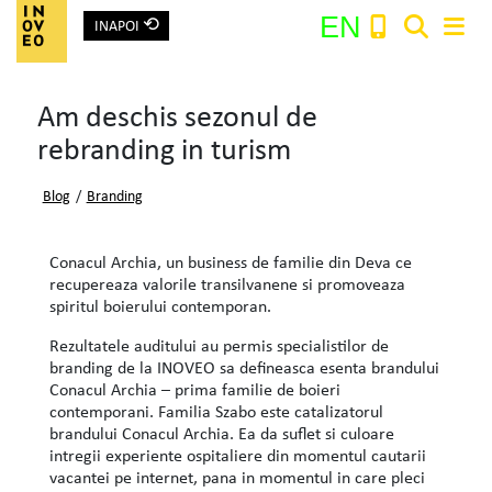
⟲
EN
INAPOI
Main Navigation
Am deschis sezonul de
Search:
rebranding in turism
Blog
/
Branding
Conacul Archia, un business de familie din Deva ce
recupereaza valorile transilvanene si promoveaza
spiritul boierului contemporan.
Rezultatele auditului au permis specialistilor de
branding de la INOVEO sa defineasca esenta brandului
Conacul Archia – prima familie de boieri
contemporani. Familia Szabo este catalizatorul
brandului Conacul Archia. Ea da suflet si culoare
intregii experiente ospitaliere din momentul cautarii
vacantei pe internet, pana in momentul in care pleci