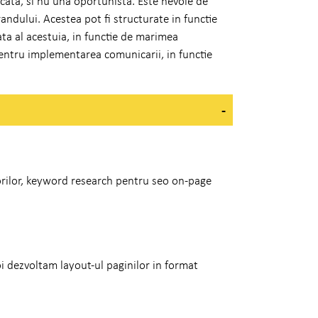
cata, si nu una oportunista. Este nevoie de
ndului. Acestea pot fi structurate in functie
iata al acestuia, in functie de marimea
pentru implementarea comunicarii, in functie
orilor, keyword research pentru seo on-page
i dezvoltam layout-ul paginilor in format