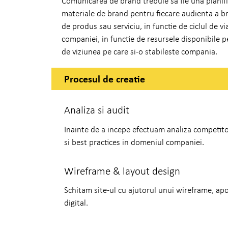
Comunicarea de brand trebuie sa fie una planifi
materiale de brand pentru fiecare audienta a bra
de produs sau serviciu, in functie de ciclul de v
companiei, in functie de resursele disponibile 
de viziunea pe care si-o stabileste compania.
Procesul de creatie
Analiza si audit
Inainte de a incepe efectuam analiza competit
si best practices in domeniul companiei.
Wireframe & layout design
Schitam site-ul cu ajutorul unui wireframe, apo
digital.