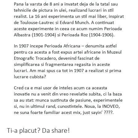
Pana la varsta de 8 ani a invatat deja de la tatal sau
tehnicile de pictura in ulei, realizand lucrari in stil
realist. La 16 ani experimenta un stil mai liber, inspirat
de Toulouse-Lautrec si Edvard Munch. A continuat
aceste experimente in ceea ce acum numim Perioada
Albastra (1901-1904) si Perioada Roz (1904-1906).
In 1907 incepe Perioada Africana – denumita astfel
pentru ca acesta a fost expus artei africane in Muzeul
Etnografic Trocadero, devenind fascinat de
simplificarea si fragmentarea regasita in aceste
lucrari. Am mai spus ca tot in 1907 a realizat si prima
lucrare cubista?
Cred ca e mai usor de inteles acum ca aceasta
inovatie nu a venit din vreo revelatie subita, ci la baza
sa au stat: munca sustinuta de pasiune, experimentele
si, nu in ultimul rand, cunostintele. Noua, la INOVEO,
ne suna foarte familiar acest mix, just sayin’ ????.
Ti-a placut? Da share!