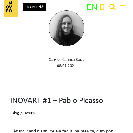
⟲
EN
INAPOI
Main Navigation
Search:
Scris de Catinca Radu
08.01.2021
INOVART #1 – Pablo Picasso
Blog
/
Design
Atunci cand nu stii ce s-a facut inaintea ta, cum poti