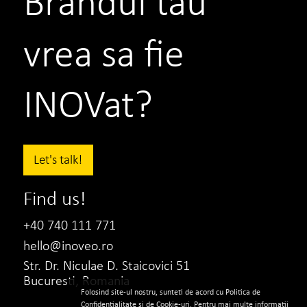
Brandul tau
vrea sa fie
INOVat?
Let's talk!
Find us!
+40 740 111 771
hello@inoveo.ro
Str. Dr. Niculae D. Staicovici 51
Bucuresti, Romania
Folosind site-ul nostru, sunteti de acord cu Politica de
Confidentialitate
si de
Cookie-uri
. Pentru mai multe informatii