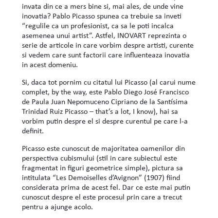
invata din ce a mers bine si, mai ales, de unde vine
inovatia? Pablo Picasso spunea ca trebuie sa inveti
“regulile ca un profesionist, ca sa le poti incalca
asemenea unui artist”. Astfel, INOVART reprezinta o
serie de articole in care vorbim despre artisti, curente
si vedem care sunt factorii care influenteaza inovatia
in acest domeniu.
Si, daca tot pornim cu citatul lui Picasso (al carui nume
complet, by the way, este Pablo Diego José Francisco
de Paula Juan Nepomuceno Cipriano de la Santísima
Trinidad Ruiz Picasso – that’s a lot, I know), hai sa
vorbim putin despre el si despre curentul pe care l-a
definit.
Picasso este cunoscut de majoritatea oamenilor din
perspectiva cubismului (stil in care subiectul este
fragmentat in figuri geometrice simple), pictura sa
intitulata “Les Demoiselles d’Avignon” (1907) fiind
considerata prima de acest fel. Dar ce este mai putin
cunoscut despre el este procesul prin care a trecut
pentru a ajunge acolo.