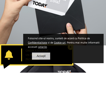
Folosind site-ul nostru, sunteti de acord cu Politica de
Confidentialitate
si de
Cookie-uri
. Pentru mai multe informatii
accesati
setarile
.
X
CINEVA A SOLICITAT
UN PROIECT DE
Accept
PACKAGING