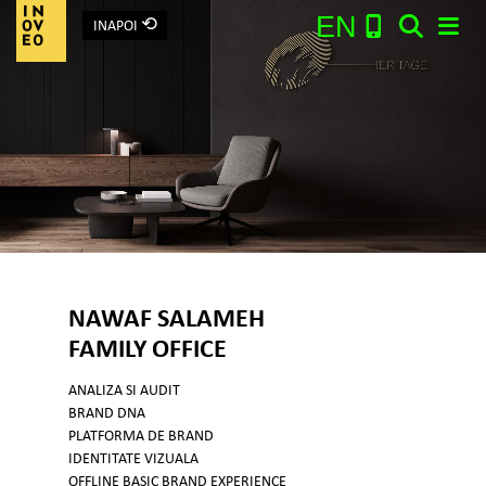
⟲
EN
INAPOI
Main Navigation
Search:
NAWAF SALAMEH
FAMILY OFFICE
ANALIZA SI AUDIT
BRAND DNA
PLATFORMA DE BRAND
IDENTITATE VIZUALA
OFFLINE BASIC BRAND EXPERIENCE