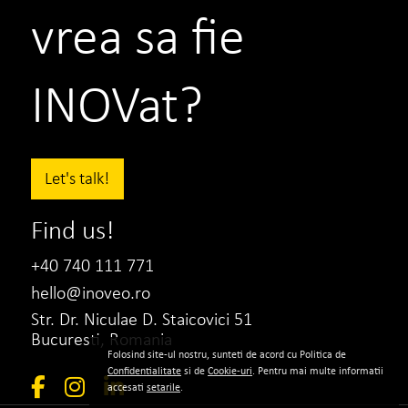
vrea sa fie
INOVat?
Let's talk!
Find us!
+40 740 111 771
hello@inoveo.ro
Str. Dr. Niculae D. Staicovici 51
Bucuresti, Romania
Folosind site-ul nostru, sunteti de acord cu Politica de
Confidentialitate
si de
Cookie-uri
. Pentru mai multe informatii
accesati
setarile
.