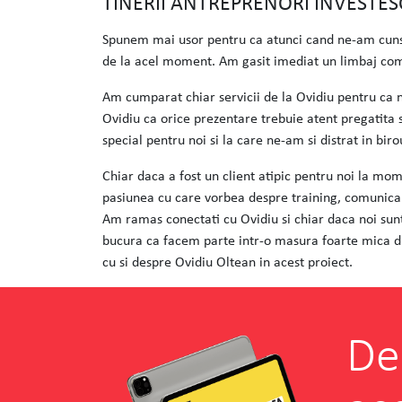
TINERII ANTREPRENORI INVESTES
Spunem mai usor pentru ca atunci cand ne-am cunsocu
de la acel moment. Am gasit imediat un limbaj comu
Am cumparat chiar servicii de la Ovidiu pentru ca ne
Ovidiu ca orice prezentare trebuie atent pregatita 
special pentru noi si la care ne-am si distrat in bi
Chiar daca a fost un client atipic pentru noi la mo
pasiunea cu care vorbea despre training, comunicare
Am ramas conectati cu Ovidiu si chiar daca noi sunt
bucura ca facem parte intr-o masura foarte mica di
cu si despre Ovidiu Oltean in acest proiect.
De