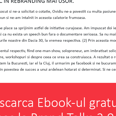
C IN REBRANDING MAI USOR.
t si ne-a solicitat o cotatie, Ovidiu ne-a povestit cu multa pasiune 
n si ne-am intalnit in aceasta calatorie frumoasa.
 place sa sprijinim astfel de initiative curajoase. Am impuscat doi i
si ca nu exista un speech bun fara o documentare serioasa. Sa nu mai
rourile noastre din Dacia 30, la vremea respectiva. (2) Prin aceasta mo
mentul respectiv, fiind one-man-show, solopreneur, am imbratisat solic
, workshopuri si despre ceea ce vrea sa construiasca. A rezultat o r
em la Bucuresti, iar el la Cluj, il urmarim pe facebook si ne bucuram
n povestea de succes a unui ardelean hotarat si determinat. Si ne ce
scarca Ebook-ul gratu