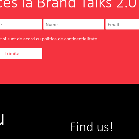
ces la Brand Talks 2.0
t si sunt de acord cu
politica de confidentialitate
.
u
Find us!