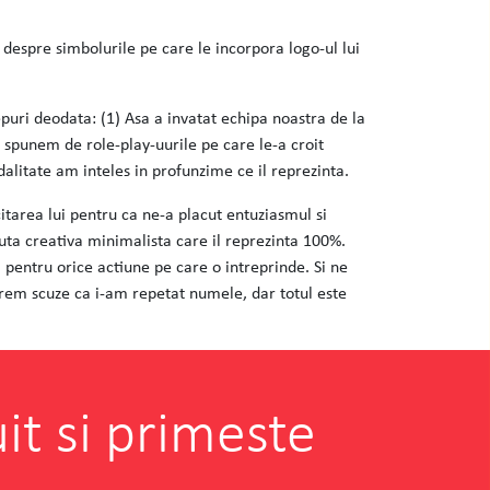
despre simbolurile pe care le incorpora logo-ul lui
epuri deodata: (1) Asa a invatat echipa noastra de la
 spunem de role-play-uurile pe care le-a croit
dalitate am inteles in profunzime ce il reprezinta.
itarea lui pentru ca ne-a placut entuziasmul si
uta creativa minimalista care il reprezinta 100%.
 pentru orice actiune pe care o intreprinde. Si ne
rem scuze ca i-am repetat numele, dar totul este
it si primeste