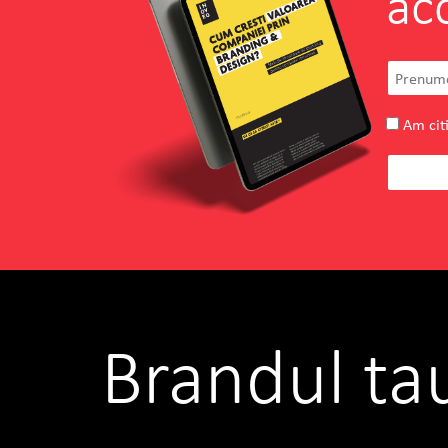
ac
Am citi
Brandul ta