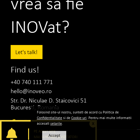
vrea sa fie
INOVat?
Let's talk!
Find us!
+40 740 111 771
hello@inoveo.ro
Str. Dr. Niculae D. Staicovici 51
Bucuresti, Romania
Folosind site-ul nostru, sunteti de acord cu Politica de
Confidentialitate
si de
Cookie-uri
. Pentru mai multe informatii
accesati
setarile
.
X
PE ACEST SITE
Accept
MAI SUNT ALTI 3 VIZITATORI
|
Politica de confidentialitate
Politica de Cookie