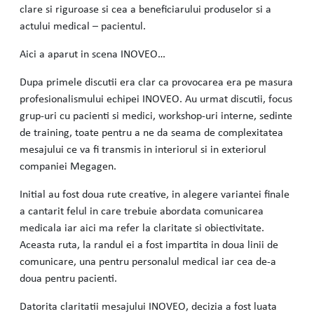
clare si riguroase si cea a beneficiarului produselor si a
actului medical – pacientul.
Aici a aparut in scena INOVEO…
Dupa primele discutii era clar ca provocarea era pe masura
profesionalismului echipei INOVEO. Au urmat discutii, focus
grup-uri cu pacienti si medici, workshop-uri interne, sedinte
de training, toate pentru a ne da seama de complexitatea
mesajului ce va fi transmis in interiorul si in exteriorul
companiei Megagen.
Initial au fost doua rute creative, in alegere variantei finale
a cantarit felul in care trebuie abordata comunicarea
medicala iar aici ma refer la claritate si obiectivitate.
Aceasta ruta, la randul ei a fost impartita in doua linii de
comunicare, una pentru personalul medical iar cea de-a
doua pentru pacienti.
Datorita claritatii mesajului INOVEO, decizia a fost luata