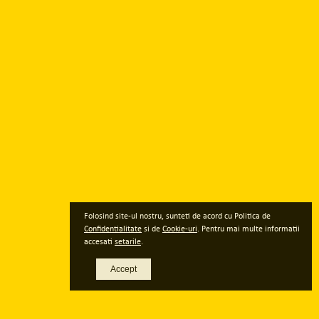
Folosind site-ul nostru, sunteti de acord cu Politica de
Confidentialitate
si de
Cookie-uri
. Pentru mai multe informatii
accesati
setarile
.
Accept