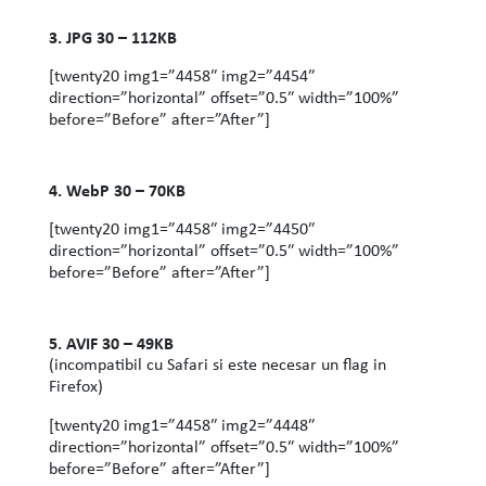
3. JPG 30 – 112KB
[twenty20 img1=”4458″ img2=”4454″
direction=”horizontal” offset=”0.5″ width=”100%”
before=”Before” after=”After”]
4. WebP 30 – 70KB
[twenty20 img1=”4458″ img2=”4450″
direction=”horizontal” offset=”0.5″ width=”100%”
before=”Before” after=”After”]
5. AVIF 30 – 49KB
(incompatibil cu Safari si este necesar un flag in
Firefox)
[twenty20 img1=”4458″ img2=”4448″
direction=”horizontal” offset=”0.5″ width=”100%”
before=”Before” after=”After”]