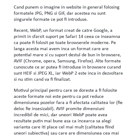
Cand punem o imagine in website in general folosing
formatele JPG, PNG si GIF, dar acestea nu sunt
singurele formate ce pot fi introduse.
Recent, WebP, un format creat de catre Google, a
primit in sfarsit suport pe Safari 14 ceea ce inseamna
ca poate fi folosit pe toate browserele moderne. Pe
langa acesta mai avem inca un format care are
potential mare si cu suport destul de bun in browsere,
AVIF (Chrome, opera, Samsung, Firefox). Alte formate
cunoscute ce ar putea fi introduse in browsere curand
sunt HEIF si JPEG XL, iar WebP 2 este inca in dezvoltare
si nu stim cand va fi finalizat.
Motivul principal pentru care se doreste a fi folosite
aceste formate noi este pentru ca pot reduce
dimensiunea pozelor fara a fi afectata calitatea lor (fie
deloc fie insesizabil). AVIF promite dimensiuni
incredibil de mici, dar uneori WebP poate avea
rezultate putin mai bune asa ca incearca sa alegi
varianta care iti place cel mai mult (calitatea fiind
uneori subiectiva) sau care are dimensiunea cea mai