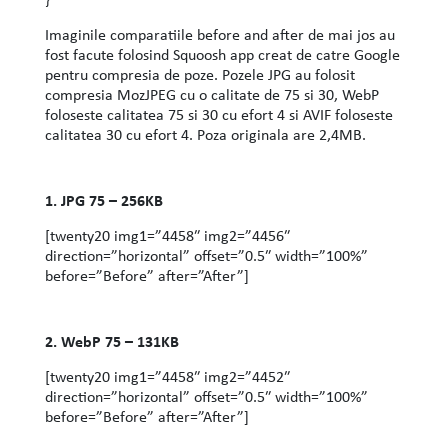
Imaginile comparatiile before and after de mai jos au
fost facute folosind Squoosh app creat de catre Google
pentru compresia de poze. Pozele JPG au folosit
compresia MozJPEG cu o calitate de 75 si 30, WebP
foloseste calitatea 75 si 30 cu efort 4 si AVIF foloseste
calitatea 30 cu efort 4. Poza originala are 2,4MB.
1. JPG 75 – 256KB
[twenty20 img1=”4458″ img2=”4456″
direction=”horizontal” offset=”0.5″ width=”100%”
before=”Before” after=”After”]
2. WebP 75 – 131KB
[twenty20 img1=”4458″ img2=”4452″
direction=”horizontal” offset=”0.5″ width=”100%”
before=”Before” after=”After”]