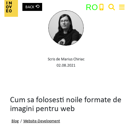
⟲
RO
BACK
Main Navigation
Search:
Scris de Marius Chiriac
02.08.2021
Cum sa folosesti noile formate de
imagini pentru web
Blog
/
Website-Development