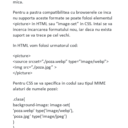
mica.
Pentru a pastra compatibilitea cu browserele ce inca
nu supporta aceste formate se poate folosi elementul
<picture> in HTML sau “image-set” in CSS. Intai se va
incerca incarcarea formatului nou, iar daca nu exista
suport se va trece pe cel vechi.
In HTML vom folosi urmatorul cod:
<picture>
<source srcset=”./poza.webp” type=”image/webp”>
<img src=”./poza.jpg” >
</picture>
Pentru CSS se va specifica in codul sau tipul MIME
alaturi de numele pozei:
.clasa{
background-image: image-set(
‘poza.webp’ type(‘image/webp’),
‘poza.jpg’ type(‘image/jpeg’)
)
}