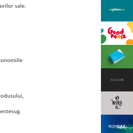
rilor sale.
economiile
rodusului,
mestesug.