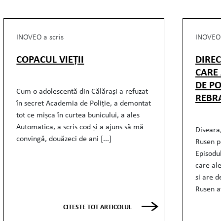
INOVEO a scris
INOVEO 
COPACUL VIEȚII
DIRE
CARE
DE PO
Cum o adolescentă din Călărași a refuzat
REBR
în secret Academia de Poliție, a demontat
tot ce mișca în curtea bunicului, a ales
Automatica, a scris cod și a ajuns să mă
Diseara,
convingă, douăzeci de ani [...]
Rusen p
Episodu
care al
si are d
Rusen av
CITESTE TOT ARTICOLUL