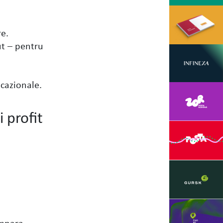
re.
ut – pentru
ocazionale.
 profit
ompara