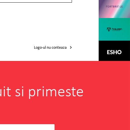
Logo-ul nu conteaza
it si primeste