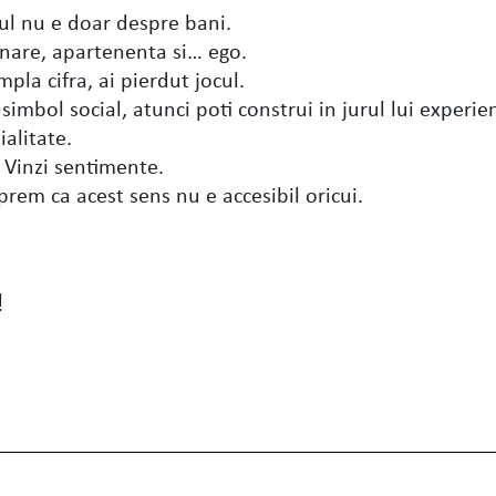
tul nu e doar despre bani.
onare, apartenenta si… ego.
mpla cifra, ai pierdut jocul.
 simbol social, atunci poti construi in jurul lui experie
ialitate.
. Vinzi sentimente.
prem ca acest sens nu e accesibil oricui.
!