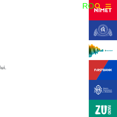
RO
Search:
ui.