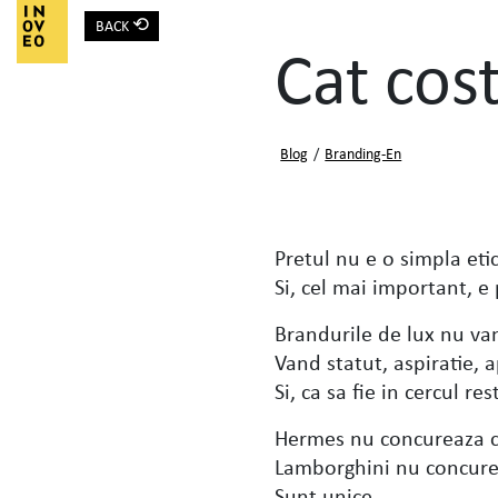
⟲
BACK
Main Navigation
Cat cost
Blog
/
Branding-En
Pretul nu e o simpla etic
Si, cel mai important, e
Brandurile de lux nu va
Vand statut, aspiratie, 
Si, ca sa fie in cercul re
Hermes nu concureaza cu
Lamborghini nu concurea
Sunt unice.