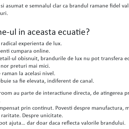
 si asumat e semnalul clar ca brandul ramane fidel valo
uri.
e-ul in aceasta ecuatie?
 radical experienta de lux.
lienti cumpara online.
etail-ul obisnuit, brandurile de lux nu pot transfera 
unor preturi mai mici.
e raman la acelasi nivel.
buie sa fie elevata, indiferent de canal.
wroom au parte de interactiune directa, de atingerea p
.
ompensat prin continut. Povesti despre manufactura, 
raritate. Despre unicitate.
i pot ajuta… dar doar daca reflecta valorile brandului.