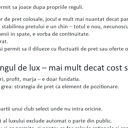
ermit sa joace dupa propriile reguli.
or de pret colosale, jocul e mult mai nuantat decat pa
 stabilirea pretului e un chin – totul e nou, necunosc
enii in spate, e vorba de continuitate.
rat.
i permit sa il dilueze cu fluctuatii de pret sau oferte 
ngul de lux – mai mult decat cost si
ri, profit, marja – e doar fundatia.
a grea: strategia de pret ca element de pozitionare.
artii unui club select unde nu intra oricine.
 al luxului exclude automat o parte din public.
si-ar permite, ci pentru ca fac calcule rationale si c