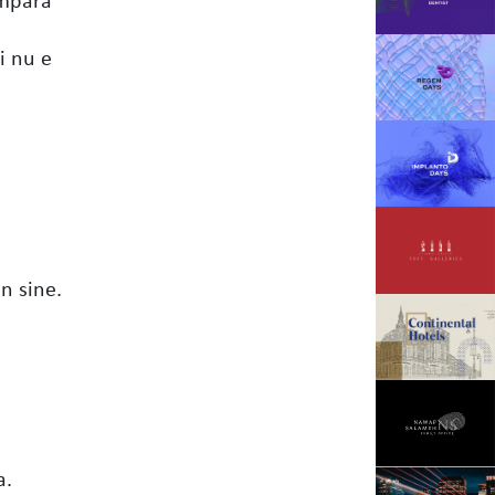
i nu e
n sine.
a.