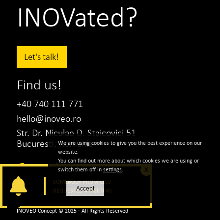
INOVated?
Let's talk!
Find us!
+40 740 111 771
hello@inoveo.ro
Str. Dr. Niculae D. Staicovici 51
Bucuresti, Romania
We are using cookies to give you the best experience on our
website.
You can find out more about which cookies we are using or
switch them off in
settings
.
X
SOMEBODY FROM CLUJ
Accept
REQUESTED A MEETING
|
Politica de confidentialitate
Politica de Cookie
INOVEO Concept © 2025 - All Rights Reserved