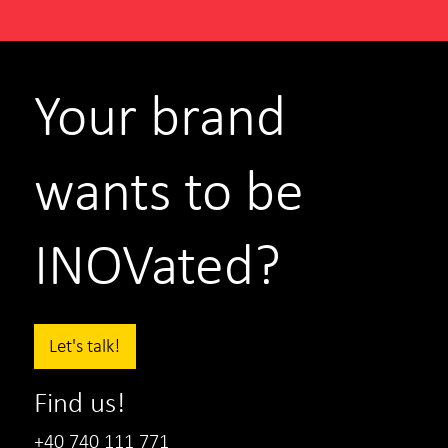
Your brand
wants to be
INOVated?
Let's talk!
Find us!
+40 740 111 771