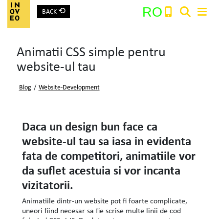
⟲
RO
BACK
Main Navigation
Animatii CSS simple pentru
Search:
website-ul tau
Blog
/
Website-Development
Daca un design bun face ca
website-ul tau sa iasa in evidenta
fata de competitori, animatiile vor
da suflet acestuia si vor incanta
vizitatorii.
Animatiile dintr-un website pot fi foarte complicate,
uneori fiind necesar sa fie scrise multe linii de cod