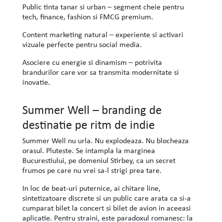
Public tinta tanar si urban – segment cheie pentru
tech, finance, fashion si FMCG premium.
Content marketing natural – experiente si activari
vizuale perfecte pentru social media.
Asociere cu energie si dinamism – potrivita
brandurilor care vor sa transmita modernitate si
inovatie.
Summer Well – branding de
destinatie pe ritm de indie
Summer Well nu urla. Nu explodeaza. Nu blocheaza
orasul. Pluteste. Se intampla la marginea
Bucurestiului, pe domeniul Stirbey, ca un secret
frumos pe care nu vrei sa-l strigi prea tare.
In loc de beat-uri puternice, ai chitare line,
sintetizatoare discrete si un public care arata ca si-a
cumparat bilet la concert si bilet de avion in aceeasi
aplicatie. Pentru straini, este paradoxul romanesc: la