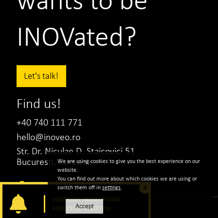
INOVated?
Let's talk!
Find us!
+40 740 111 771
hello@inoveo.ro
Str. Dr. Niculae D. Staicovici 51
Bucuresti, Romania
We are using cookies to give you the best experience on our
website.
You can find out more about which cookies we are using or
switch them off in
settings
.
X
SOMEBODY FROM CRAIOVA
Accept
REQUESTED A MEETING
|
Politica de confidentialitate
Politica de Cookie