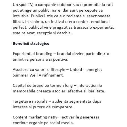
Un spot TV, o campanie outdoor sau o promotie la raft
pot atinge un public mare, dar sunt percepute ca
intruzive. Publicul stie ca e o reclama si reactioneaza
filtrat. In schimb, un festival ofera context emotional
perfect: publicul vine pregatit sa traiasca o experienta,
este relaxat, receptiv si deschis.
Beneficii strategice
Experiential branding – brandul devine parte dintr-o
amintire personala si pozitiva.
Asociere cu valori si lifestyle – Untold = energie;
Summer Well = rafinament.
Capital de brand pe termen lung – interactiunile
memorabile creeaza asocieri afective si loialitate.
Targetare naturala – audienta segmentata dupa
interese si putere de cumparare.
Content marketing nativ – activarile genereaza
continut organic pe social media.