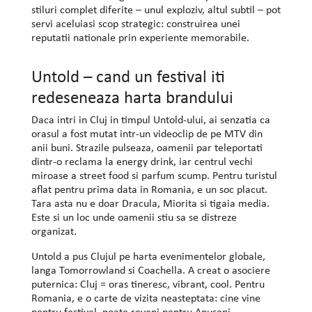
stiluri complet diferite – unul exploziv, altul subtil – pot
servi aceluiasi scop strategic: construirea unei
reputatii nationale prin experiente memorabile.
Untold – cand un festival iti
redeseneaza harta brandului
Daca intri in Cluj in timpul Untold-ului, ai senzatia ca
orasul a fost mutat intr-un videoclip de pe MTV din
anii buni. Strazile pulseaza, oamenii par teleportati
dintr-o reclama la energy drink, iar centrul vechi
miroase a street food si parfum scump. Pentru turistul
aflat pentru prima data in Romania, e un soc placut.
Tara asta nu e doar Dracula, Miorita si tigaia media.
Este si un loc unde oamenii stiu sa se distreze
organizat.
Untold a pus Clujul pe harta evenimentelor globale,
langa Tomorrowland si Coachella. A creat o asociere
puternica: Cluj = oras tineresc, vibrant, cool. Pentru
Romania, e o carte de vizita neasteptata: cine vine
pentru festival, poate reveni pentru Apuseni,