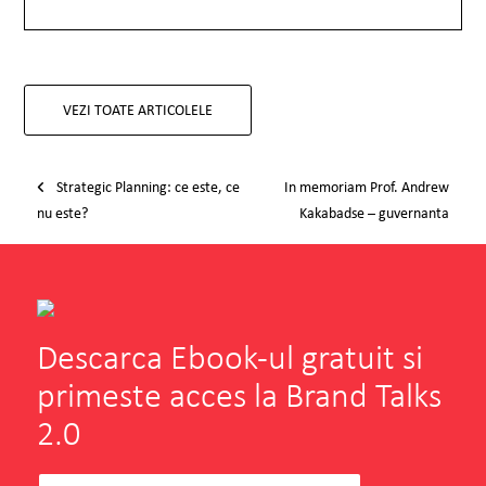
VEZI TOATE ARTICOLELE
Post navigation
Strategic Planning: ce este, ce
In memoriam Prof. Andrew
nu este?
Kakabadse – guvernanta
corporativa si mostenirea Envisia
Descarca Ebook-ul gratuit si
primeste acces la Brand Talks
2.0