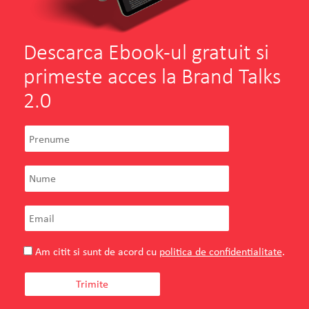
Descarca Ebook-ul gratuit si
primeste acces la Brand Talks
2.0
Teilor
Florin Enache
Owner
TEILOR – o poveste reala, inceputa acum
doua decenii, pe Strada Teilor, in Pitesti.
Am citit si sunt de acord cu
politica de confidentialitate
.
VEZI PROIECTUL
CITESTE TOT