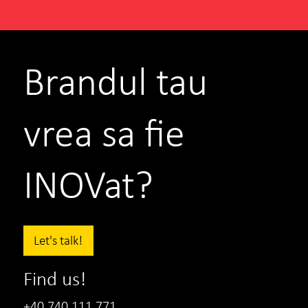
Brandul tau
vrea sa fie
INOVat?
Let's talk!
ASE
Conf. Univ. Florina Mohanu
Find us!
Director de Marketing si Comunicare
+40 740 111 771