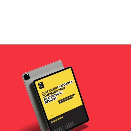
Alternative:
Nimet
Samy Numan
Managing Director And Founder
Experienta cu INOVEO si in special cu
Dochita ne-a marcat intr-un mod foarte
pozitiv.
VEZI PROIECTUL
CITESTE TOT