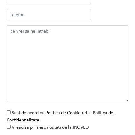
Prima intalnire cu echipa INOVEO a fost
în 2016. Imi aduc aminte ca m-au
impresionat cu entuziasmul
VEZI PROIECTUL
CITESTE TOT
Sunt de acord cu
Politica de Cookie-uri
si
Politica de
Confidentialitate
.
Vreau sa primesc noutati de la INOVEO