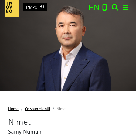
⟲
EN
INAPOI
Main Navigation
Search:
Home
Ce spun clientii
Nimet
Nimet
Samy Numan