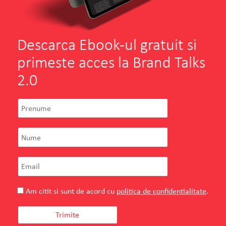
Descarca Ebook-ul gratuit si
primeste acces la Brand Talks
2.0
ASE
Conf. Univ. Florina Mohanu
Director de Marketing si Comunicare
Sunt multe agentii de branding,
rebranding si marketing pe piata in 2021
Am citit si sunt de acord cu
politica de confidentialitate
.
VEZI PROIECTUL
CITESTE TOT