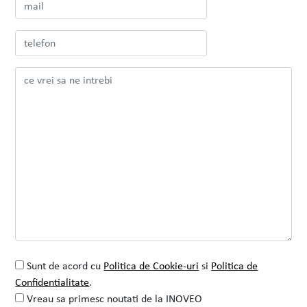
Prima intalnire cu echipa INOVEO a fost
în 2016. Imi aduc aminte ca m-au
impresionat cu entuziasmul
VEZI PROIECTUL
CITESTE TOT
Sunt de acord cu
Politica de Cookie-uri
si
Politica de
Confidentialitate
.
Vreau sa primesc noutati de la INOVEO