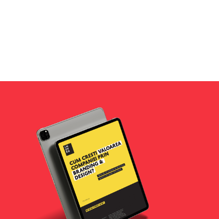
Alternative:
Teilor
Florin Enache
Owner
TEILOR – o poveste reala, inceputa acum
doua decenii, pe Strada Teilor, in Pitesti.
VEZI PROIECTUL
CITESTE TOT