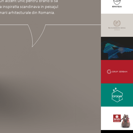
un accent unic pentru brand si sa
 inspiratia scandinava in peisajul
narii arhitecturale din Romania.