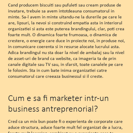
Cand producem biscuiti sau pufuleti sau cream produse de
invatare, trebuie sa avem intotdeauna consumatorul in
minte. Sa-l avem in minte uitandu-ne la durerile pe care le
are, lipsuri, la nevoi si construind empatia asta in interiorul
organizatiei si asta este puterea brandingului, clar, poti crea
foarte mult. O dinamica foarte frumoasa, o dinamica de
crestere, o energie care duce in proiecte noi, in produse noi,
in comunicare coerenta si in resurse alocate lucrului asta.
Adica brandingul nu sta doar la nivel de ambalaj sau la nivel
de asset-uri de brand ca website, ca imageria ta de prin
canale digitale sau TV sau, in sfarsit, toate canalele pe care
le folosim. Sta in cum bate inima organizatiei catre
consumatorul care creeaza businessul si il creste.
Cum e sa fi marketer intr-un
business antreprenorial?
Cred ca un mix bun poate fi o experienta de corporate care
aduce structura, aduce foarte mult fel organizat de a lucra,