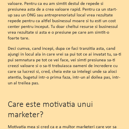
valoare. Pentru ca eu am simtit destul de repede si
presiunea asta de a crea valoare rapid. Pentru ca un start-
up sau un ONG sau antreprenoriatul local vrea rezultate
repede pentru ca altfel businessul moare si tu esti un cost
center pentru inceput. Tu doar cheltui resurse si businessul
vrea rezultate si asta e o presiune pe care am simtit-o
foarte tare.
Deci cumva, cand incepi, dupa ce faci tranzitia asta, cand
ajungi in locul ala in care vrei sa pui tot ce ai invatat tu, sa-ti
pui semnatura pe tot ce vei face, vei simti presiunea sa-ti
creezi valoare si o sa-ti trebuiasca oameni de incredere cu
care sa lucrezi si, cred, cheia este sa intelegi unde sa aloci
atentia, bugetul intr-o prima faza, intr-un al doilea pas, intr-
un al treilea pas.
Care este motivatia unui
marketer?
Motivatia mea si cred ca e a multor marketeri care vor sa