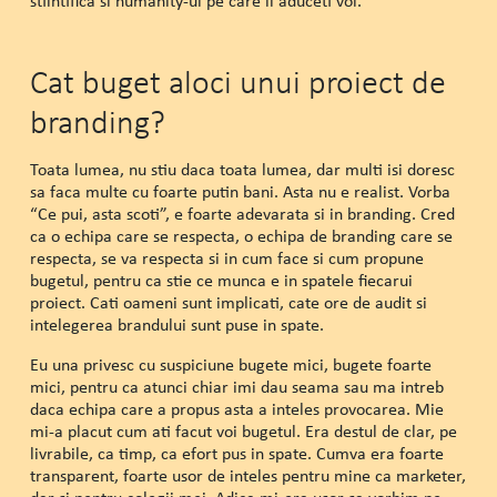
stiintifica si humanity-ul pe care il aduceti voi.
Cat buget aloci unui proiect de
branding?
Toata lumea, nu stiu daca toata lumea, dar multi isi doresc
sa faca multe cu foarte putin bani. Asta nu e realist. Vorba
“Ce pui, asta scoti”, e foarte adevarata si in branding. Cred
ca o echipa care se respecta, o echipa de branding care se
respecta, se va respecta si in cum face si cum propune
bugetul, pentru ca stie ce munca e in spatele fiecarui
proiect. Cati oameni sunt implicati, cate ore de audit si
intelegerea brandului sunt puse in spate.
Eu una privesc cu suspiciune bugete mici, bugete foarte
mici, pentru ca atunci chiar imi dau seama sau ma intreb
daca echipa care a propus asta a inteles provocarea. Mie
mi-a placut cum ati facut voi bugetul. Era destul de clar, pe
livrabile, ca timp, ca efort pus in spate. Cumva era foarte
transparent, foarte usor de inteles pentru mine ca marketer,