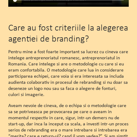
Care au fost criteriile la alegerea
agentiei de branding?
Pentru mine a fost foarte important sa lucrez cu cineva care
intelege antreprenoriatul romanesc, antreprenoriatul in
Romania. Care intelege si are o metodologie cu care si eu
eram confortabila. O metodologie care lua in considerare
participarea echipei, care voia si era interesata sa includa
audienta colaborativ in procesul de rebranding si nu doar sa
deseneze un logo nou sau sa faca o alegere de fonturi,
culori si imagerie.
Aveam nevoie de cineva, de o echipa si o metodologie care
sa se potriveasca pe provocarea pe care o aveam in
momentul respectiv in care, sigur, intr-un demers nu de
start-up, dar inca la inceput ca scala, a investi intr-un proces
serios de rebranding era o mare intrebare si intrebarea era
“merita? care e return-ul? cand il vom vedea?”. Si am simtit