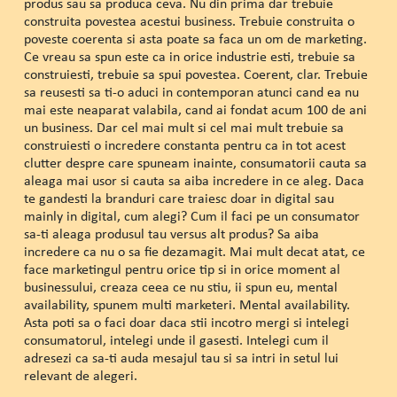
produs sau sa produca ceva. Nu din prima dar trebuie
construita povestea acestui business. Trebuie construita o
poveste coerenta si asta poate sa faca un om de marketing.
Ce vreau sa spun este ca in orice industrie esti, trebuie sa
construiesti, trebuie sa spui povestea. Coerent, clar. Trebuie
sa reusesti sa ti-o aduci in contemporan atunci cand ea nu
mai este neaparat valabila, cand ai fondat acum 100 de ani
un business. Dar cel mai mult si cel mai mult trebuie sa
construiesti o incredere constanta pentru ca in tot acest
clutter despre care spuneam inainte, consumatorii cauta sa
aleaga mai usor si cauta sa aiba incredere in ce aleg. Daca
te gandesti la branduri care traiesc doar in digital sau
mainly in digital, cum alegi? Cum il faci pe un consumator
sa-ti aleaga produsul tau versus alt produs? Sa aiba
incredere ca nu o sa fie dezamagit. Mai mult decat atat, ce
face marketingul pentru orice tip si in orice moment al
businessului, creaza ceea ce nu stiu, ii spun eu, mental
availability, spunem multi marketeri. Mental availability.
Asta poti sa o faci doar daca stii incotro mergi si intelegi
consumatorul, intelegi unde il gasesti. Intelegi cum il
adresezi ca sa-ti auda mesajul tau si sa intri in setul lui
relevant de alegeri.