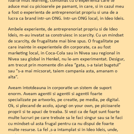
foarte mult learning, combinat cu o experienta care te
aduce mai cu picioarele pe pamant, in care, si in cazul meu
a fost o experienta de antreprenoriat propriu si una de a
lucra ca brand intr-un ONG. Intr-un ONG local, in Ideo Ideis.
Ambele experiente, de antreprenoriat propriu si de Ideo
Ideis, m-au invatat sa construiesc in scarcity. Cu un mindset
de scarcity, de frugalitate mai bine spus. O frugalitate pe
care inainte in experientele din corporate, ca au fost
marketing local, in Coca-Cola sau in Nivea sau regional in
Nivea sau global in Henkel, nu le-am experimentat. Desigur,
am trecut prin momente din alea “gata, s-a taiat bugetul”
sau “s-a mai micsorat, taiem campania asta, amanam o
alta”.
Aveam intotdeauna in corporatie un sistem de suport
enorm. Aveam agentii si agentii si agentii foarte
specializate pe artworks, pe creatie, pe media, pe digital.
Ok, si plecand de acolo, ajungi on your own, pe picioarele
proprii si te apuci de treaba. Si vezi ca de fapt sunt foarte
multe lucruri pe care trebuie sa le faci singur sau sa le faci
cu mindset-ul asta frugal pentru ca nu dispui de foarte
multe resurse. La fel ,s-a intamplat si in Ideo Ideis, unde,