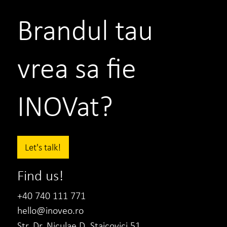
Brandul tau
VEZI PROIECTUL
VIZUALIZEAZA
vrea sa fie
INOVat?
Let's talk!
Find us!
+40 740 111 771
hello@inoveo.ro
Str. Dr. Niculae D. Staicovici 51