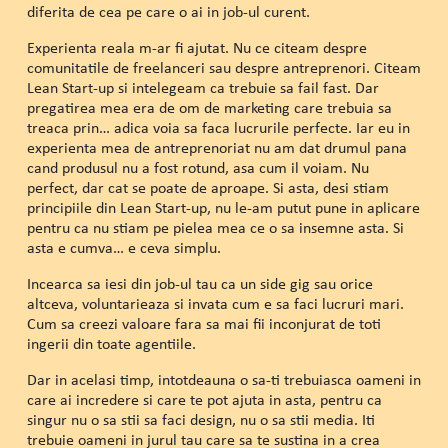
diferita de cea pe care o ai in job-ul curent.
Experienta reala m-ar fi ajutat. Nu ce citeam despre
comunitatile de freelanceri sau despre antreprenori. Citeam
Lean Start-up si intelegeam ca trebuie sa fail fast. Dar
pregatirea mea era de om de marketing care trebuia sa
treaca prin… adica voia sa faca lucrurile perfecte. Iar eu in
experienta mea de antreprenoriat nu am dat drumul pana
cand produsul nu a fost rotund, asa cum il voiam. Nu
perfect, dar cat se poate de aproape. Si asta, desi stiam
principiile din Lean Start-up, nu le-am putut pune in aplicare
pentru ca nu stiam pe pielea mea ce o sa insemne asta. Si
asta e cumva… e ceva simplu.
Incearca sa iesi din job-ul tau ca un side gig sau orice
altceva, voluntarieaza si invata cum e sa faci lucruri mari.
Cum sa creezi valoare fara sa mai fii inconjurat de toti
ingerii din toate agentiile.
Dar in acelasi timp, intotdeauna o sa-ti trebuiasca oameni in
care ai incredere si care te pot ajuta in asta, pentru ca
singur nu o sa stii sa faci design, nu o sa stii media. Iti
trebuie oameni in jurul tau care sa te sustina in a crea