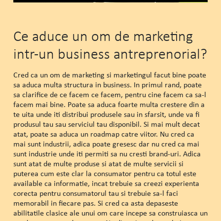
Ce aduce un om de marketing
intr-un business antreprenorial?
Cred ca un om de marketing si marketingul facut bine poate
sa aduca multa structura in business. In primul rand, poate
sa clarifice de ce facem ce facem, pentru cine facem ca sa-l
facem mai bine. Poate sa aduca foarte multa crestere din a
te uita unde iti distribui produsele sau in sfarsit, unde va fi
produsul tau sau serviciul tau disponibil. Si mai mult decat
atat, poate sa aduca un roadmap catre viitor. Nu cred ca
mai sunt industrii, adica poate gresesc dar nu cred ca mai
sunt industrie unde iti permiti sa nu cresti brand-uri. Adica
sunt atat de multe produse si atat de multe servicii si
puterea cum este clar la consumator pentru ca totul este
available ca informatie, incat trebuie sa creezi experienta
corecta pentru consumatorul tau si trebuie sa-l faci
memorabil in fiecare pas. Si cred ca asta depaseste
abilitatile clasice ale unui om care incepe sa construiasca un