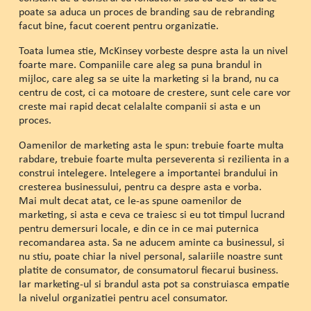
poate sa aduca un proces de branding sau de rebranding
facut bine, facut coerent pentru organizatie.
Toata lumea stie, McKinsey vorbeste despre asta la un nivel
foarte mare. Companiile care aleg sa puna brandul in
mijloc, care aleg sa se uite la marketing si la brand, nu ca
centru de cost, ci ca motoare de crestere, sunt cele care vor
creste mai rapid decat celalalte companii si asta e un
proces.
Oamenilor de marketing asta le spun: trebuie foarte multa
rabdare, trebuie foarte multa perseverenta si rezilienta in a
construi intelegere. Intelegere a importantei brandului in
cresterea businessului, pentru ca despre asta e vorba.
Mai mult decat atat, ce le-as spune oamenilor de
marketing, si asta e ceva ce traiesc si eu tot timpul lucrand
pentru demersuri locale, e din ce in ce mai puternica
recomandarea asta. Sa ne aducem aminte ca businessul, si
nu stiu, poate chiar la nivel personal, salariile noastre sunt
platite de consumator, de consumatorul fiecarui business.
Iar marketing-ul si brandul asta pot sa construiasca empatie
la nivelul organizatiei pentru acel consumator.