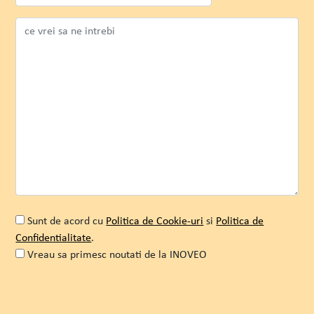
Stellaris
Romeo Ghica
COO
Sunt de acord cu
Politica de Cookie-uri
si
Politica de
Confidentialitate
.
Vreau sa primesc noutati de la INOVEO
VIZUALIZEAZA
Alternative: