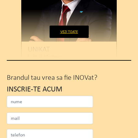
VEZI TOATE
UNIKAT
Gabriel Muntean
CEO
Brandul tau vrea sa fie INOVat?
INSCRIE-TE ACUM
VEZI PROIECTUL
VIZUALIZEAZA