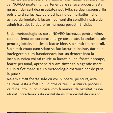
ca INOVEO poate fi un partener care sa faca procesul asta
nu usor, dar sa-i dea greutatea potrivita, sa dea raspunsurile
potrivite si sa lucreze cu o echipa nu de marketieri, ci o
echipa de fondatori, lectori, oameni din consiliul nostru de
administratie. Sa dea o forma noua povestii Envisia.
Si da, metodologia cu care INOVEO lucreaza, pentru mine,
cu experienta de corporate, large corporate, branduri locale
pentru globale, s-a simtit foarte bine, s-a simtit foarte profi.
S-a simtit exact cum stiam sa fac lucrurile inainte, dar cu o
intelegere a cum functioneaza intr-un demers inca la
inceput. Adica voi ati reusit sa lucrati cu noi foarte aproape,
foarte personal, aproape si v-am simtit ca o agentie mare
cu un suflet mare si cu o metodologie extraordinar de pusa
la punct.
Ne-am simtit foarte safe cu voi. Si poate, pe scurt, asta
cautam. Asta a fost unul dintre criterii. Sa stiu ca procesul
va duce intr-un loc in care vom fi mandri de rezultat. Si ne-
ati dat increderea asta destul de mult si destul de curand.